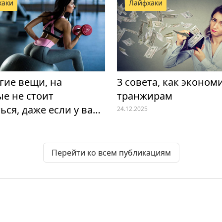
хаки
Лайфхаки
гие вещи, на
3 совета, как эконом
е не стоит
транжирам
ься, даже если у вас
24.12.2025
ий доход
Перейти ко всем публикациям