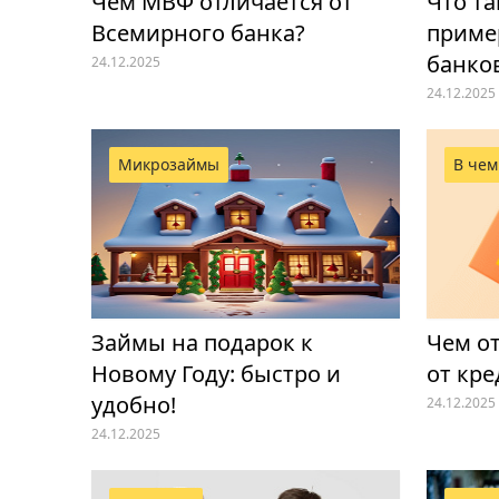
Чем МВФ отличается от
Что та
Всемирного банка?
приме
банков
24.12.2025
24.12.2025
Микрозаймы
В чем
Займы на подарок к
Чем о
Новому Году: быстро и
от кре
удобно!
24.12.2025
24.12.2025