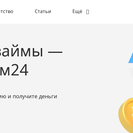
тство
Статьи
Ещё
займы —
ом24
ию и получите деньги