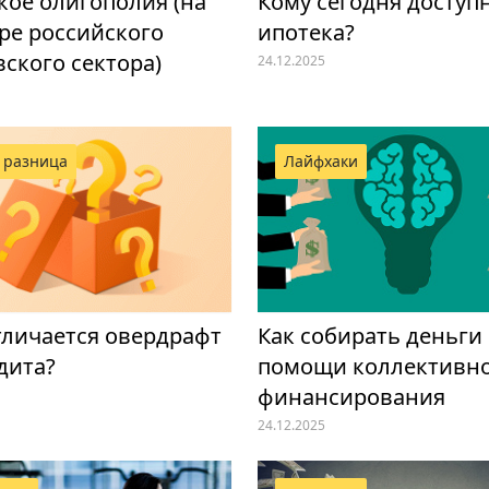
кое олигополия (на
Кому сегодня доступ
ре российского
ипотека?
ского сектора)
24.12.2025
 разница
Лайфхаки
тличается овердрафт
Как собирать деньги
дита?
помощи коллективн
финансирования
24.12.2025