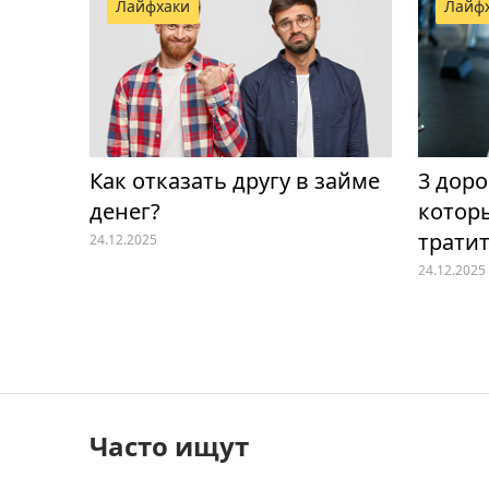
Лайфхаки
Лайф
Как отказать другу в займе
3 доро
денег?
которы
тратит
24.12.2025
высок
24.12.2025
Часто ищут