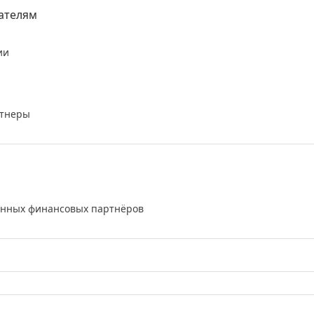
ателям
ии
тнеры
енных финансовых партнёров