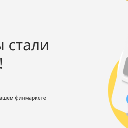
 стали
!
нашем финмаркете