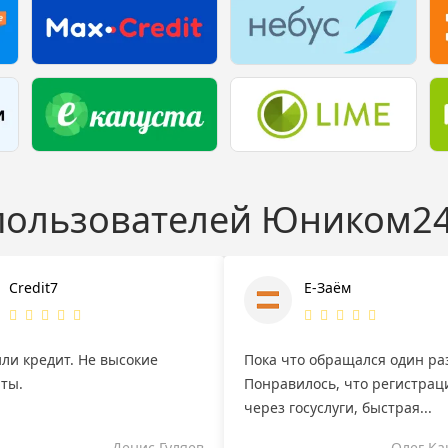
 пользователей Юником2
Credit7
Е-Заём
ли кредит. Не высокие
Пока что обращался один ра
ты.
Понравилось, что регистрац
через госуслуги, быстрая...
Денис Гуляев
Олег К