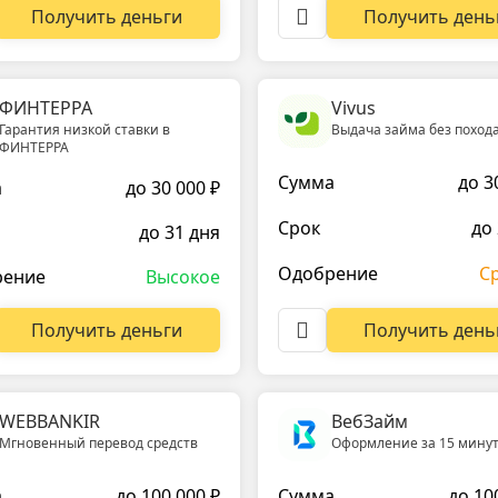
Получить деньги
Получить день
ФИНТЕРРА
Vivus
Гарантия низкой ставки в
Выдача займа без похода
ФИНТЕРРА
Сумма
до 3
а
до 30 000 ₽
Срок
до
до 31 дня
Одобрение
С
рение
Высокое
Получить день
Получить деньги
WEBBANKIR
ВебЗайм
Мгновенный перевод средств
Оформление за 15 минут
а
до 100 000 ₽
Сумма
до 10