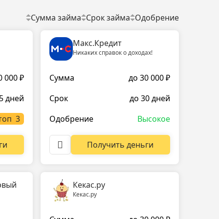
Сумма займа
Срок займа
Одобрение
Макс.Кредит
Никаких справок о доходах!
0 000 ₽
Сумма
до 30 000 ₽
5 дней
Срок
до 30 дней
топ
Одобрение
Высокое
ги
Получить деньги
рвый
Кекас.ру
Кекас.ру