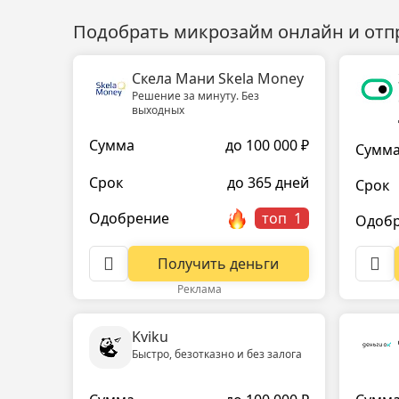
Подобрать микрозайм онлайн и отп
Скела Мани Skela Money
Решение за минуту. Без
выходных
Сумма
до 100 000 ₽
Сумм
Срок
до 365 дней
Срок
Одобрение
топ
Одоб
Получить деньги
Реклама
Kviku
Быстро, безотказно и без залога