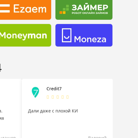
4
Credit7
з.
Дали даже с плохой КИ
ия
андашов
Валерий