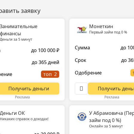
равить заявку
Занимательные
Монеткин
Первый займ под 0 %
финансы
Деньги за 5 минут
Сумма
до 10
а
до 100 000 ₽
Срок
до 36
до 365 дней
Одобрение
рение
топ
Получить день
Получить деньги
Реклама
Реклама
Деньги ОК
У Абрамовича (Пе
Никаких справок о доходах!
займ под 0 %)
Онлайн за 5 минут