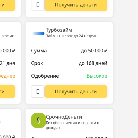
ги
Получить деньги
Турбозайм
 в офис
Займы на срок до 24 недель!
0 000 ₽
Сумма
до 50 000 ₽
 21 дня
Срок
до 168 дней
реднее
Одобрение
Высокое
ги
Получить деньги
СрочноДеньги
!
Без обеспечения и справки о
доходах!
0 000 ₽