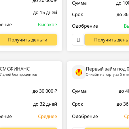
а
до 20 000 ₽
Сумма
до 10
до 15 дней
Срок
до 36
рение
Высокое
Одобрение
В
Получить деньги
Получить день
СМСФИНАНС
Первый займ под 
7 дней без процентов
Онлайн на карту за 5 ми
а
до 30 000 ₽
Сумма
до 4
до 32 дней
Срок
до 36
рение
Среднее
Одобрение
С