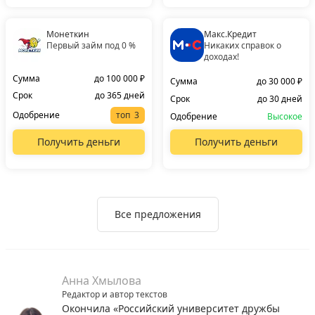
Монеткин
Макс.Кредит
Первый займ под 0 %
Никаких справок о
доходах!
Сумма
до 100 000 ₽
Сумма
до 30 000 ₽
Срок
до 365 дней
Срок
до 30 дней
Одобрение
топ
Одобрение
Высокое
Получить деньги
Получить деньги
Все предложения
Анна Хмылова
Редактор и автор текстов
Окончила «Российский университет дружбы