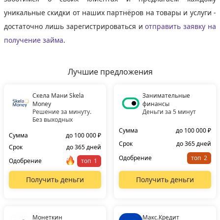
уникальные скидки от наших партнёров на товары и услуги -
достаточно лишь зарегистрироваться и
отправить заявку на
получение займа
.
Лучшие предложения
Скела Мани Skela
Занимательные
Money
финансы
Решение за минуту.
Деньги за 5 минут
Без выходных
Сумма
до 100 000 ₽
Сумма
до 100 000 ₽
Срок
до 365 дней
Срок
до 365 дней
Одобрение
топ
Одобрение
топ
Получить деньги
Получить деньги
Монеткин
Макс.Кредит