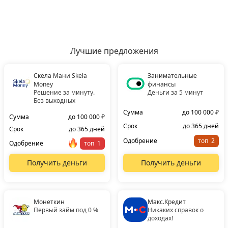
Лучшие предложения
Скела Мани Skela
Занимательные
Money
финансы
Решение за минуту.
Деньги за 5 минут
Без выходных
Сумма
до 100 000 ₽
Сумма
до 100 000 ₽
Срок
до 365 дней
Срок
до 365 дней
Одобрение
топ
Одобрение
топ
Получить деньги
Получить деньги
Монеткин
Макс.Кредит
Первый займ под 0 %
Никаких справок о
доходах!