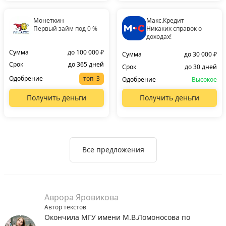
Монеткин
Макс.Кредит
Первый займ под 0 %
Никаких справок о
доходах!
Сумма
до 100 000 ₽
Сумма
до 30 000 ₽
Срок
до 365 дней
Срок
до 30 дней
Одобрение
топ
Одобрение
Высокое
Получить деньги
Получить деньги
Все предложения
Аврора Яровикова
Автор текстов
Окончила МГУ имени М.В.Ломоносова по