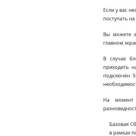
Если у вас н
поступать на
Вы можете в
главном экра
В случае бл
приходить н
подключён S
необходимост
На момент 
разновидност
Базовая С
в рамках п