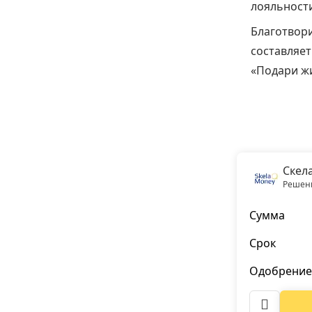
лояльности
Благотвор
составляе
«Подари ж
Скел
Решени
Сумма
Срок
Одобрение