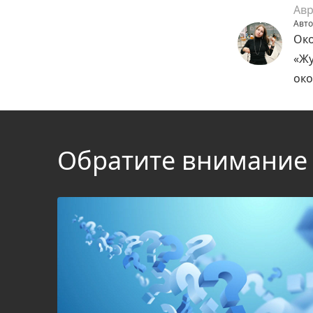
Авр
Авто
Око
«Жу
око
Обратите внимание