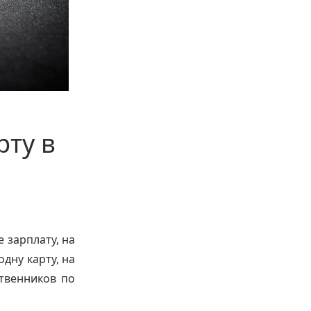
рту в
е зарплату, на
дну карту, на
твенников по