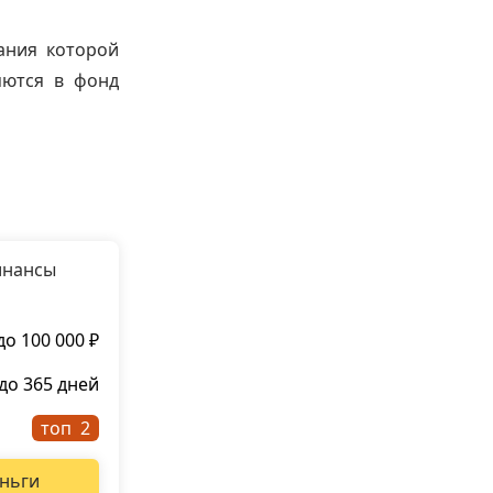
ания которой
яются в фонд
инансы
до 100 000 ₽
до 365 дней
топ
ньги