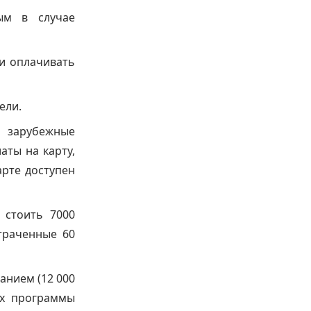
ым в случае
и оплачивать
ели.
ь зарубежные
аты на карту,
арте доступен
 стоить 7000
отраченные 60
анием (12 000
ах программы