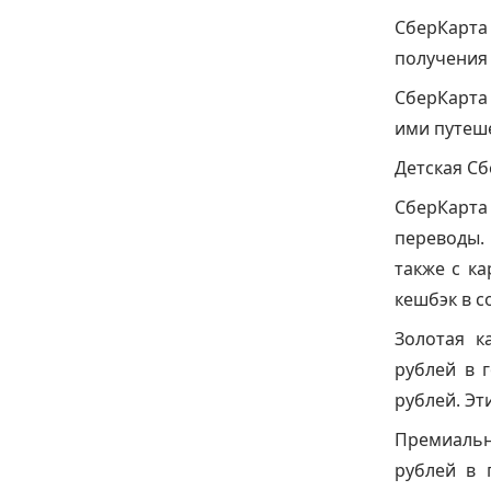
СберКарт
получения 
СберКарта
ими путеш
Детская Сб
СберКарта
переводы.
также с к
кешбэк в с
Золотая к
рублей в 
рублей. Эт
Премиальн
рублей в 