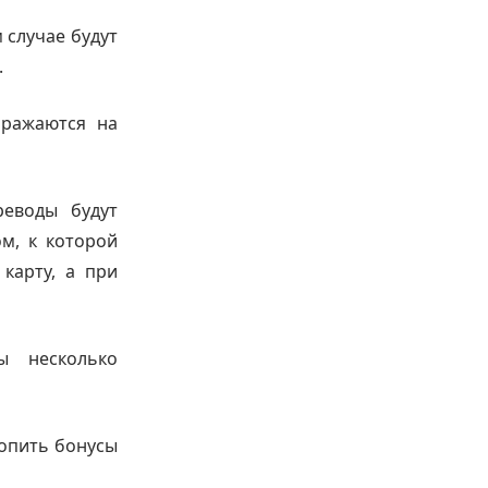
 случае будут
.
бражаются на
реводы будут
м, к которой
карту, а при
ы несколько
опить бонусы