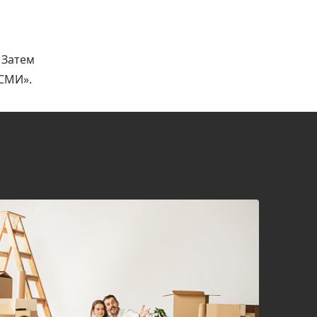
 Затем
 СМИ».