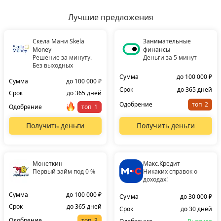
Лучшие предложения
Скела Мани Skela
Занимательные
Money
финансы
Решение за минуту.
Деньги за 5 минут
Без выходных
Сумма
до 100 000 ₽
Сумма
до 100 000 ₽
Срок
до 365 дней
Срок
до 365 дней
Одобрение
топ
Одобрение
топ
Получить деньги
Получить деньги
Монеткин
Макс.Кредит
Первый займ под 0 %
Никаких справок о
доходах!
Сумма
до 100 000 ₽
Сумма
до 30 000 ₽
Срок
до 365 дней
Срок
до 30 дней
Одобрение
топ