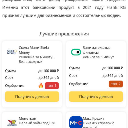
Именно этот банковский продукт в 2021 году Frank RG
признал лучшим для бизнесменов и состоятельных людей.
Лучшие предложения
Скела Мани Skela
Занимательные
Money
финансы
Решение за минуту.
Деньги за 5 минут
Без выходных
Сумма
до 100 000 ₽
Сумма
до 100 000 ₽
Срок
до 365 дней
Срок
до 365 дней
Одобрение
топ
Одобрение
топ
Получить деньги
Получить деньги
Монеткин
Макс.Кредит
Первый займ под 0 %
Никаких справок о
доходах!