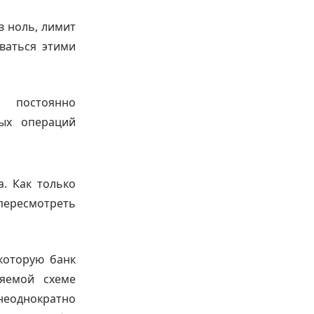
в ноль, лимит
ваться этими
 постоянно
ых операций
. Как только
 пересмотреть
которую банк
ляемой схеме
неоднократно