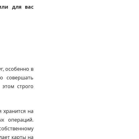
или для вас
г, особенно в
но совершать
 этом строго
я хранится на
ых операций.
собственному
лает карты на