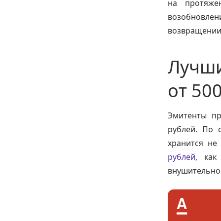
на протяже
возобновле
возвращении 
Лучши
от 50
Эмитенты пр
рублей. По 
хранится не
рублей
, как
внушительной