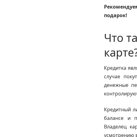
Рекомендуе
подарок!
Что т
карте
Кредитка явл
случае поку
денежные пе
контролируют
Кредитный ли
балансе и п
Владелец ка
усмотрению в