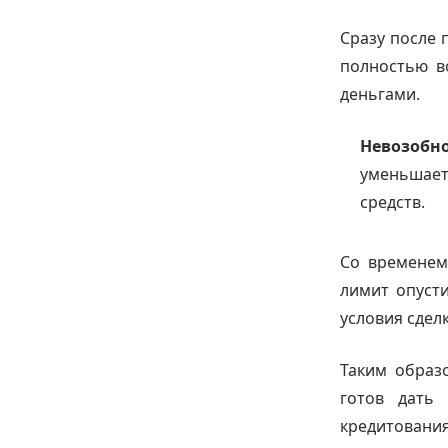
Сразу после 
полностью в
деньгами.
Невозоб
уменьшае
средств.
Со временем
лимит опусти
условия сделк
Таким образ
готов дать 
кредитовани