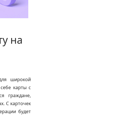
ту на
для широкой
 себе карты с
я граждане,
х. С карточек
ерации будет