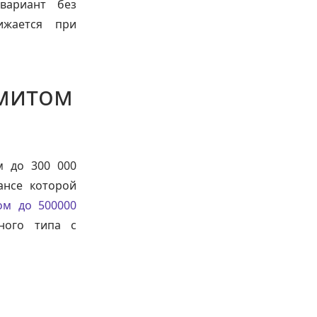
вариант без
ижается при
имитом
м до 300 000
ансе которой
ом до 500000
нного типа с