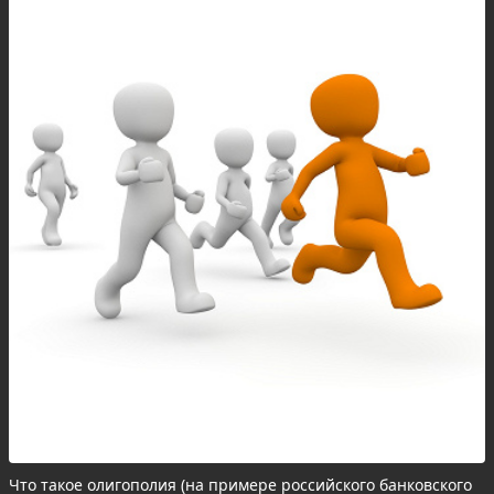
Что такое олигополия (на примере российского банковского