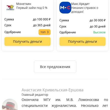
Монеткин
Макс.Кредит
Первый займ под 0 %
Никаких справок о
доходах!
Сумма
до 100 000 ₽
Сумма
до 30 000 ₽
Срок
до 365 дней
Срок
до 30 дней
Одобрение
топ
Одобрение
Высокое
Получить деньги
Получить деньги
Все предложения
Анастасия Кривельская-Ершова
Главный редактор
Окончила МГУ им. М.В. Ломоносова по
специальности журналистика. Несколько лет