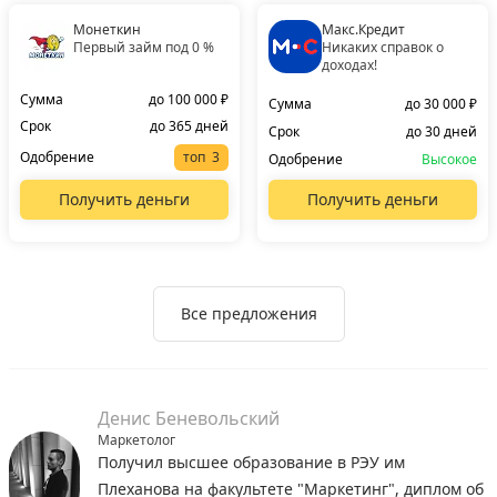
Монеткин
Макс.Кредит
Первый займ под 0 %
Никаких справок о
доходах!
Сумма
до 100 000 ₽
Сумма
до 30 000 ₽
Срок
до 365 дней
Срок
до 30 дней
Одобрение
топ
Одобрение
Высокое
Получить деньги
Получить деньги
Все предложения
Денис Беневольский
Маркетолог
Получил высшее образование в РЭУ им
Плеханова на факультете "Маркетинг", диплом об