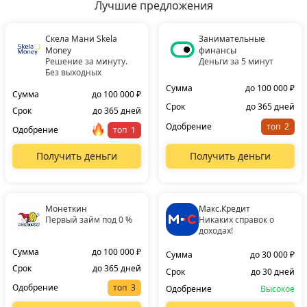
Лучшие предложения
Скела Мани Skela
Занимательные
Money
финансы
Решение за минуту.
Деньги за 5 минут
Без выходных
Сумма
до 100 000 ₽
Сумма
до 100 000 ₽
Срок
до 365 дней
Срок
до 365 дней
Одобрение
топ
Одобрение
топ
Получить деньги
Получить деньги
Монеткин
Макс.Кредит
Первый займ под 0 %
Никаких справок о
доходах!
Сумма
до 100 000 ₽
Сумма
до 30 000 ₽
Срок
до 365 дней
Срок
до 30 дней
Одобрение
топ
Одобрение
Высокое