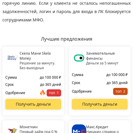
горячую линию. Если у клиента не осталось непогашенных
задолженностей, логин и пароль для входа в ЛК блокируется
сотрудниками МФО.
Лучшие предложения
Скела Мани Skela
Занимательные
Money
финансы
Решение за минуту.
Деньги за 5 минут
Без выходных
Сумма
до 100 000 ₽
Сумма
до 100 000 ₽
Срок
до 365 дней
Срок
до 365 дней
Одобрение
топ
Одобрение
топ
Получить деньги
Получить деньги
Монеткин
Макс.Кредит
Первый займ под 0 %
Никаких справок о