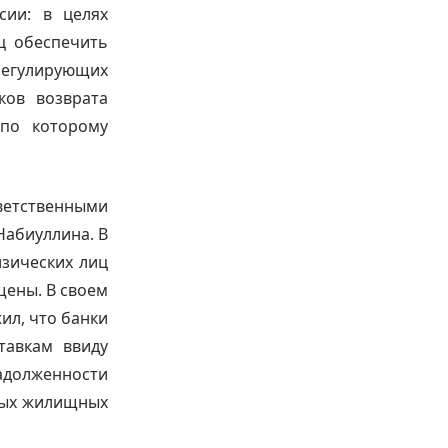
сии: в целях
ц обеспечить
регулирующих
ков возврата
 по которому
етственными
Набиуллина. В
зических лиц
щены. В своем
ил, что банки
тавкам ввиду
задолженности
ных жилищных