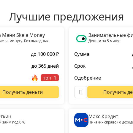
Лучшие предложения
а Мани Skela Money
Занимательные ф
е за минуту. Без выходных
Деньги за 5 минут
до 100 000 ₽
Сумма
до 365 дней
Срок
топ
Одобрение
Получить деньги
Получить де
ткин
Макс.Кредит
 займ под 0 %
Никаких справок о доход