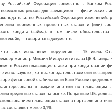
тву Российской Федерации совместно с Банком Рос
 возможных рисков для заемщиков — физических ли
законодательство Российской Федерации изменений, 
енения переменных процентных ставок и (или) сро
ского кредита (займа), в том числе обязательства
потекой», — говорится в документе.
, что срок исполнения поручения — 15 июля. Отв
емьер-министр Михаил Мишустин и глава ЦБ Эльвира 
ремя в России плавающие ставки при кредитовании фи
не используются, хотя законодательством они не запре
зоре финансовой стабильности Банк России предполож
заинтересованы в выдаче ипотеки по плавающим с
ния кредитных ставок на рынке. По данным ЦБ, доля 
 использованием плавающих ставок в портфеле ипотеч
час составляет менее 0,1%.