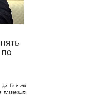
инять
 по
Б до 15 июля
ия плавающих