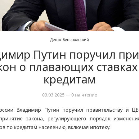
Денис Беневольский
имир Путин поручил пр
кон о плавающих ставках
кредитам
03.03.2025
— 0 на чтение
оссии Владимир Путин поручил правительству и Ц
принятие закона, регулирующего порядок изменен
ков по кредитам населению, включая ипотеку.