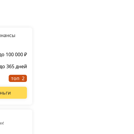
инансы
до 100 000 ₽
до 365 дней
топ
ньги
ах!