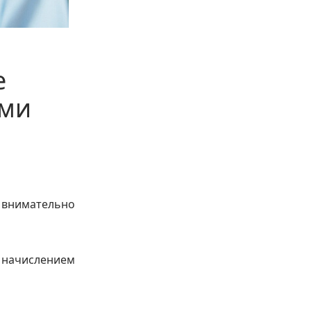
е
ами
 внимательно
 начислением