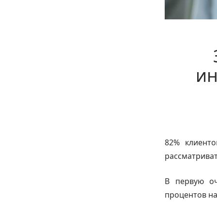
ин
82% клиенто
рассматриват
В первую оч
процентов на