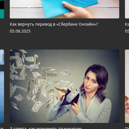
Как вернуть перевод в «Сбербанк Онлайн»?
К
05.08.2025
0
же
3 совета, как экономить транжирам
П