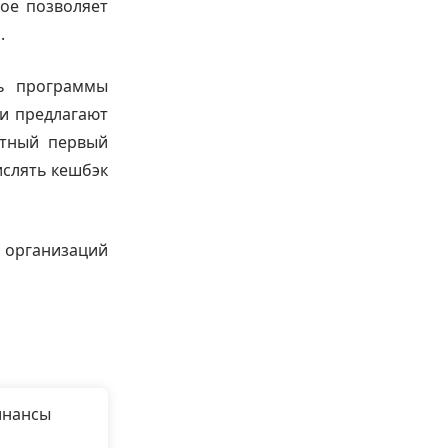
ое позволяет
.
ть программы
и предлагают
атный первый
ислять кешбэк
 организаций
инансы