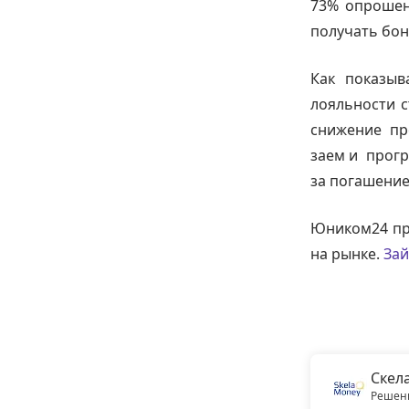
73% опрошен
получать бон
Как показыв
лояльности 
снижение пр
заем и прогр
за погашение
Юником24 пр
на рынке.
Зай
Скел
Решени