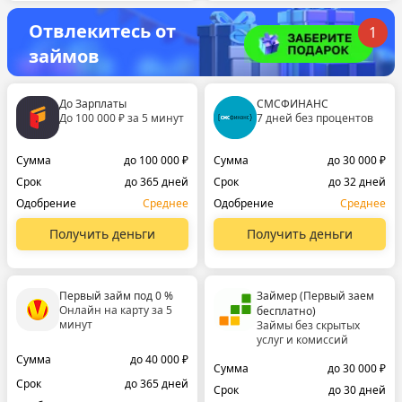
Отвлекитесь от
1
займов
До Зарплаты
СМСФИНАНС
До 100 000 ₽ за 5 минут
7 дней без процентов
Сумма
до 100 000 ₽
Сумма
до 30 000 ₽
Срок
до 365 дней
Срок
до 32 дней
Одобрение
Среднее
Одобрение
Среднее
Получить деньги
Получить деньги
Первый займ под 0 %
Займер (Первый заем
Онлайн на карту за 5
бесплатно)
минут
Займы без скрытых
услуг и комиссий
Сумма
до 40 000 ₽
Сумма
до 30 000 ₽
Срок
до 365 дней
Срок
до 30 дней