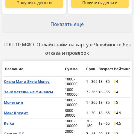
Получить деньги
Получить деньги
Показать ещё
ТОП-10 МФО: Онлайн займ на карту в Челябинске без
отказа и проверок
Название
Сумма
Срок
Возраст
Рейтинг
1000 -
Скела Мани Skela Money
1 - 365
18 - 85
4
100000
1000 -
Занимательные финансы
7 - 365
18 - 85
4
100000
1000 -
Монеткин
1 - 365
18 - 85
5
100000
3000 -
Макс.Кредит
1 - 30
18 - 65
4.9
30000
1000 -
30 -
Kviku
18 - 65
4.5
100000
180
2000 -
Деньги ОК
7 - 15
20 - 65
3