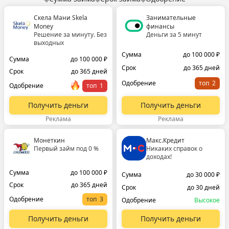
Скела Мани Skela
Занимательные
Money
финансы
Решение за минуту. Без
Деньги за 5 минут
выходных
Сумма
до 100 000 ₽
Сумма
до 100 000 ₽
Срок
до 365 дней
Срок
до 365 дней
Одобрение
топ
Одобрение
топ
Получить деньги
Получить деньги
Реклама
Реклама
Монеткин
Макс.Кредит
Первый займ под 0 %
Никаких справок о
доходах!
Сумма
до 100 000 ₽
Сумма
до 30 000 ₽
Срок
до 365 дней
Срок
до 30 дней
Одобрение
топ
Одобрение
Высокое
Получить деньги
Получить деньги