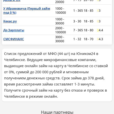
20000
У Абрамовича (Первый займ
1000 -
1 - 365
18 - 85
3
под 0 %)
100000
1000 -
Кекас.ру
3 - 30
18 - 85
3
30000
2000 -
До Зарплаты
7 - 365
18 - 80
4.4
100000
3000 -
СМСФИНАНС
1 - 32
18 - 70
4.3
30000
Список предложений от МФО (44 шт) на Юником24 в
Челябинске. Ведущие микрофинансовые компании,
выдающие онлайн займ на карту в Челябинске со ставкой
от 0%, суммой до 200 000 рублей и мгновенным
получением денежных средств. Срок займа до 378 дней,
время рассмотрения займа составляет 1-3 минуты.
Получите срочный займ на карту без отказа и проверок в
Челябинске в режиме онлайн.
Наши партнеры