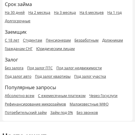
Срок займа
На 30 дней
На 2 месяца
На 3 месяца
На 6 месяцев
На 1 год
Долгосрочные
Заемщик
С 18 лет
Студентам
Пенсионерам
Безработным
Должникам
Гражданам СНГ
Юридическим лицам
Залог
Без залога
Под залог ПТС
Под залог недвижимости
Под залог авто
Под залог квартиры
Под залог участка
Популярные запросы
Абсолютно всем
С ежемесячным платежом
Через Госуслуги
Рефинансирование микрозаймов
Малоизвестные МФО
Потребительский займ
Займ под 0%
Без звонков