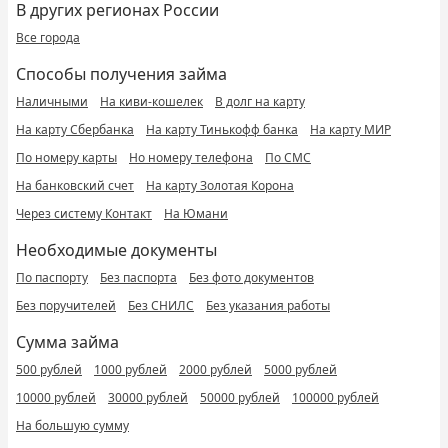
В других регионах России
Все города
Способы получения займа
Наличными
На киви-кошелек
В долг на карту
На карту Сбербанка
На карту Тинькофф банка
На карту МИР
По номеру карты
Но номеру телефона
По СМС
На банковский счет
На карту Золотая Корона
Через систему Контакт
На Юмани
Необходимые документы
По паспорту
Без паспорта
Без фото документов
Без поручителей
Без СНИЛС
Без указания работы
Сумма займа
500 рублей
1000 рублей
2000 рублей
5000 рублей
10000 рублей
30000 рублей
50000 рублей
100000 рублей
На большую сумму