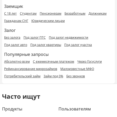
Заемщик
С 18 лет
Студентам
Пенсионерам
Безработным
Должникам
Гражданам СНГ
Юридическим лицам
Залог
Без залога
Под залог ПТС
Под залог недвижимости
Под залог авто
Под залог квартиры
Под залог участка
Популярные запросы
Абсолютно всем
С ежемесячным платежом
Через Госуслуги
Рефинансирование микрозаймов
Малоизвестные МФО
Потребительский займ
Займ под 0%
Без звонков
Часто ищут
Продукты
Пользователям