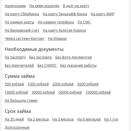
Наличными
На киви-кошелек
В долг на карту
На карту Сбербанка
На карту Тинькофф банка
На карту МИР
По номеру карты
Но номеру телефона
По СМС
На банковский счет
На карту Золотая Корона
Через систему Контакт
На Юмани
Необходимые документы
По паспорту
Без паспорта
Без фото документов
Без поручителей
Без СНИЛС
Без указания работы
Сумма займа
500 рублей
1000 рублей
2000 рублей
5000 рублей
10000 рублей
30000 рублей
50000 рублей
100000 рублей
На большую сумму
Срок займа
На 30 дней
На 2 месяца
На 3 месяца
На 6 месяцев
На 1 год
Долгосрочные