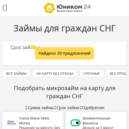
Займы для граждан СНГ
Сумма займа
Срок займа
Найдено 39 предложений
ВСЕ ЗАЙМЫ
НА КАРТУ БЕЗ ОТКАЗА
СРОЧНЫЕ
БЕЗ ПРОЦ
Подобрать микрозайм на карту для
граждан СНГ
Сумма займа
Срок займа
Одобрение
Скела Мани Skela
Занимательные
Money
финансы
Решение за минуту. Без
Деньги за 5 минут