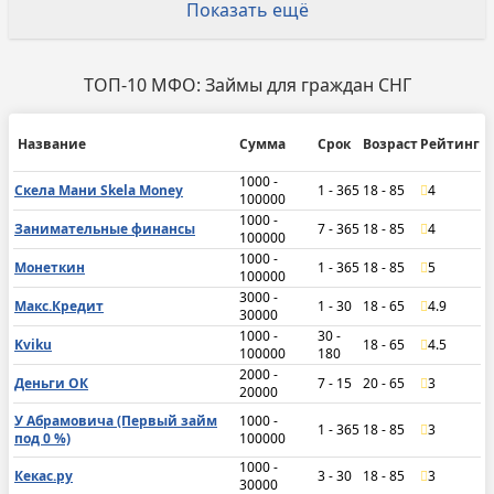
Показать ещё
ТОП-10 МФО: Займы для граждан СНГ
Название
Сумма
Срок
Возраст
Рейтинг
1000 -
Скела Мани Skela Money
1 - 365
18 - 85
4
100000
1000 -
Занимательные финансы
7 - 365
18 - 85
4
100000
1000 -
Монеткин
1 - 365
18 - 85
5
100000
3000 -
Макс.Кредит
1 - 30
18 - 65
4.9
30000
1000 -
30 -
Kviku
18 - 65
4.5
100000
180
2000 -
Деньги ОК
7 - 15
20 - 65
3
20000
У Абрамовича (Первый займ
1000 -
1 - 365
18 - 85
3
под 0 %)
100000
1000 -
Кекас.ру
3 - 30
18 - 85
3
30000