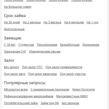
На большую сумму
Срок займа
На 30 дней
На 2 месяца
На 3 месяца
На 6 месяцев
На 1 год
Долгосрочные
Заемщик
С 18 лет
Студентам
Пенсионерам
Безработным
Должникам
Гражданам СНГ
Юридическим лицам
Залог
Без залога
Под залог ПТС
Под залог недвижимости
Под залог авто
Под залог квартиры
Под залог участка
Популярные запросы
Абсолютно всем
С ежемесячным платежом
Через Госуслуги
Рефинансирование микрозаймов
Малоизвестные МФО
Потребительский займ
Займ под 0%
Без звонков