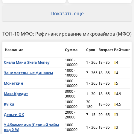
Показать ещё
ТОП-10 МФО: Рефинансирование микрозаймов (МФО)
Название
Сумма
Срок
Возраст
Рейтинг
1000 -
Скела Мани Skela Money
1 - 365
18 - 85
4
100000
1000 -
Занимательные финансы
7 - 365
18 - 85
4
100000
1000 -
Монеткин
1 - 365
18 - 85
5
100000
3000 -
Макс.Кредит
1 - 30
18 - 65
4.9
30000
1000 -
30 -
Kviku
18 - 65
4.5
100000
180
2000 -
Деньги ОК
7 - 15
20 - 65
3
20000
У Абрамовича (Первый займ
1000 -
1 - 365
18 - 85
3
под 0 %)
100000