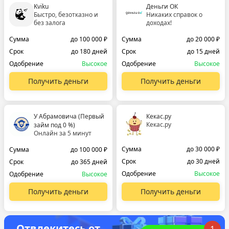
Kviku
Деньги ОК
Быстро, безотказно и
Никаких справок о
без залога
доходах!
Сумма
до 100 000 ₽
Сумма
до 20 000 ₽
Срок
до 180 дней
Срок
до 15 дней
Одобрение
Высокое
Одобрение
Высокое
Получить деньги
Получить деньги
У Абрамовича (Первый
Кекас.ру
Кекас.ру
займ под 0 %)
Онлайн за 5 минут
Сумма
до 30 000 ₽
Сумма
до 100 000 ₽
Срок
до 30 дней
Срок
до 365 дней
Одобрение
Высокое
Одобрение
Высокое
Получить деньги
Получить деньги
Отвлекитесь от
1