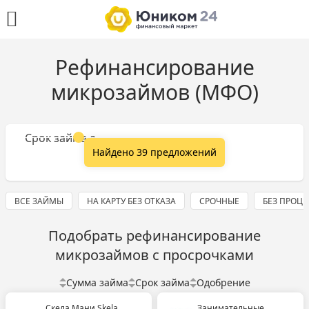
Рефинансирование
микрозаймов (МФО)
Сумма займа
Срок займа
Найдено 39 предложений
ВСЕ ЗАЙМЫ
НА КАРТУ БЕЗ ОТКАЗА
СРОЧНЫЕ
БЕЗ ПРОЦ
Подобрать рефинансирование
микрозаймов с просрочками
Сумма займа
Срок займа
Одобрение
Скела Мани Skela
Занимательные