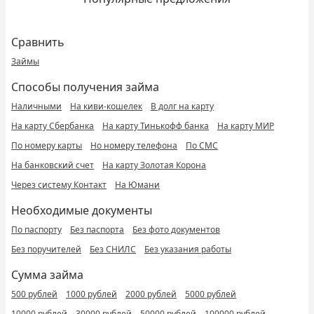
Сравнить
Займы
Способы получения займа
Наличными
На киви-кошелек
В долг на карту
На карту Сбербанка
На карту Тинькофф банка
На карту МИР
По номеру карты
Но номеру телефона
По СМС
На банковский счет
На карту Золотая Корона
Через систему Контакт
На Юмани
Необходимые документы
По паспорту
Без паспорта
Без фото документов
Без поручителей
Без СНИЛС
Без указания работы
Сумма займа
500 рублей
1000 рублей
2000 рублей
5000 рублей
10000 рублей
30000 рублей
50000 рублей
100000 рублей