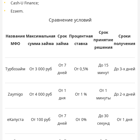
Cash-U Finance;
Ezaem.
Сравнение условий
Срок
Название
Максимальная
Срок
Процентная
Сроки
Н
принятие
МФО
сумма займа
займа
ставка
получения
решения
От 7
До 15
Турбозайм
От 3 000 руб
От 0,5%
До 3-х дней
дней
минут
От 1
От 1
Zaymigo
От 4 000 руб
От 1 %
До 2-х дней
дня
минуты
От 7
До 30
еКапуста
От 100 руб
От 0%
От 1 дня
дней
секунд