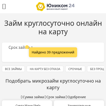
Займ круглосуточно онлайн
на карту
Сумма займа
Срок займа
Найдено 39 предложений
ВСЕ ЗАЙМЫ
НА КАРТУ БЕЗ ОТКАЗА
СРОЧНЫЕ
БЕЗ ПРОЦ
Подобрать микрозайм круглосуточно на
карту
Сумма займа
Срок займа
Одобрение
Скела Мани Skela
Занимательные