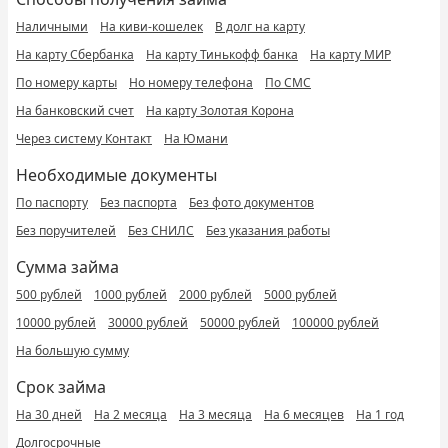
Наличными
На киви-кошелек
В долг на карту
На карту Сбербанка
На карту Тинькофф банка
На карту МИР
По номеру карты
Но номеру телефона
По СМС
На банковский счет
На карту Золотая Корона
Через систему Контакт
На Юмани
Необходимые документы
По паспорту
Без паспорта
Без фото документов
Без поручителей
Без СНИЛС
Без указания работы
Сумма займа
500 рублей
1000 рублей
2000 рублей
5000 рублей
10000 рублей
30000 рублей
50000 рублей
100000 рублей
На большую сумму
Срок займа
На 30 дней
На 2 месяца
На 3 месяца
На 6 месяцев
На 1 год
Долгосрочные