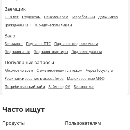
Заемщик
С 18 лет
Студентам
Пенсионерам
Безработным
Должникам
Гражданам СНГ
Юридическим лицам
Залог
Без залога
Под залог ПТС
Под залог недвижимости
Под залог авто
Под залог квартиры
Под залог участка
Популярные запросы
Абсолютно всем
С ежемесячным платежом
Через Госуслуги
Рефинансирование микрозаймов
Малоизвестные МФО
Потребительский займ
Займ под 0%
Без звонков
Часто ищут
Продукты
Пользователям