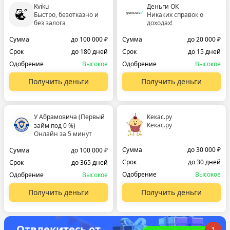
Kviku
Деньги ОК
Быстро, безотказно и
Никаких справок о
без залога
доходах!
Сумма
до 100 000 ₽
Сумма
до 20 000 ₽
Срок
до 180 дней
Срок
до 15 дней
Одобрение
Высокое
Одобрение
Высокое
Получить деньги
Получить деньги
У Абрамовича (Первый
Кекас.ру
Кекас.ру
займ под 0 %)
Онлайн за 5 минут
Сумма
до 30 000 ₽
Сумма
до 100 000 ₽
Срок
до 30 дней
Срок
до 365 дней
Одобрение
Высокое
Одобрение
Высокое
Получить деньги
Получить деньги
Отвлекитесь от
1