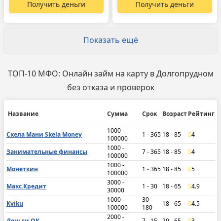
Получить деньги
Получить деньги
Показать ещё
ТОП-10 МФО: Онлайн займ на карту в Долгопрудном
без отказа и проверок
Название
Сумма
Срок
Возраст
Рейтинг
1000 -
Скела Мани Skela Money
1 - 365
18 - 85
4
100000
1000 -
Занимательные финансы
7 - 365
18 - 85
4
100000
1000 -
Монеткин
1 - 365
18 - 85
5
100000
3000 -
Макс.Кредит
1 - 30
18 - 65
4.9
30000
1000 -
30 -
Kviku
18 - 65
4.5
100000
180
2000 -
Деньги ОК
7 - 15
20 - 65
3