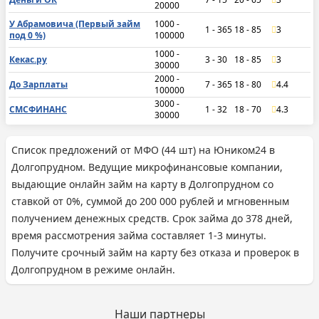
20000
У Абрамовича (Первый займ
1000 -
1 - 365
18 - 85
3
под 0 %)
100000
1000 -
Кекас.ру
3 - 30
18 - 85
3
30000
2000 -
До Зарплаты
7 - 365
18 - 80
4.4
100000
3000 -
СМСФИНАНС
1 - 32
18 - 70
4.3
30000
Список предложений от МФО (44 шт) на Юником24 в
Долгопрудном. Ведущие микрофинансовые компании,
выдающие онлайн займ на карту в Долгопрудном со
ставкой от 0%, суммой до 200 000 рублей и мгновенным
получением денежных средств. Срок займа до 378 дней,
время рассмотрения займа составляет 1-3 минуты.
Получите срочный займ на карту без отказа и проверок в
Долгопрудном в режиме онлайн.
Наши партнеры