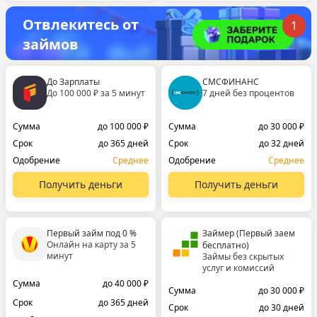
Отвлекитесь от
1
займов
До Зарплаты
СМСФИНАНС
До 100 000 ₽ за 5 минут
7 дней без процентов
Сумма
до 100 000 ₽
Сумма
до 30 000 ₽
Срок
до 365 дней
Срок
до 32 дней
Одобрение
Среднее
Одобрение
Среднее
Получить деньги
Получить деньги
Первый займ под 0 %
Займер (Первый заем
Онлайн на карту за 5
бесплатно)
минут
Займы без скрытых
услуг и комиссий
Сумма
до 40 000 ₽
Сумма
до 30 000 ₽
Срок
до 365 дней
Срок
до 30 дней