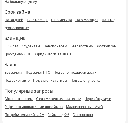
На большую сумму
Срок займа
На 30 дней
На 2 месяца
На 3 месяца
На 6 месяцев
На 1 год
Долгосрочные
Заемщик
С 18 лет
Студентам
Пенсионерам
Безработным
Должникам
Гражданам СНГ
Юридическим лицам
Залог
Без залога
Под залог ПТС
Под залог недвижимости
Под залог авто
Под залог квартиры
Под залог участка
Популярные запросы
Абсолютно всем
С ежемесячным платежом
Через Госуслуги
Рефинансирование микрозаймов
Малоизвестные МФО
Потребительский займ
Займ под 0%
Без звонков