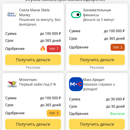
Скела Мани Skela
Занимательные
Money
финансы
Решение за минуту. Без
Деньги за 5 минут
выходных
Сумма
до 100 000 ₽
Сумма
до 100 000 ₽
Срок
до 365 дней
Срок
до 365 дней
Одобрение
топ
Одобрение
топ
Получить деньги
Получить деньги
Реклама
Реклама
Монеткин
Макс.Кредит
Первый займ под 0 %
Никаких справок о
доходах!
Сумма
до 100 000 ₽
Сумма
до 30 000 ₽
Срок
до 365 дней
Срок
до 30 дней
Одобрение
топ
Одобрение
Высокое
Получить деньги
Получить деньги