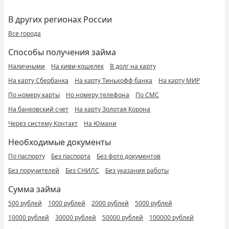
В других регионах России
Все города
Способы получения займа
Наличными
На киви-кошелек
В долг на карту
На карту Сбербанка
На карту Тинькофф банка
На карту МИР
По номеру карты
Но номеру телефона
По СМС
На банковский счет
На карту Золотая Корона
Через систему Контакт
На Юмани
Необходимые документы
По паспорту
Без паспорта
Без фото документов
Без поручителей
Без СНИЛС
Без указания работы
Сумма займа
500 рублей
1000 рублей
2000 рублей
5000 рублей
10000 рублей
30000 рублей
50000 рублей
100000 рублей