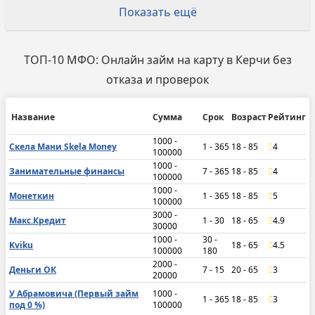
Показать ещё
ТОП-10 МФО: Онлайн займ на карту в Керчи без
отказа и проверок
Название
Сумма
Срок
Возраст
Рейтинг
1000 -
Скела Мани Skela Money
1 - 365
18 - 85
4
100000
1000 -
Занимательные финансы
7 - 365
18 - 85
4
100000
1000 -
Монеткин
1 - 365
18 - 85
5
100000
3000 -
Макс.Кредит
1 - 30
18 - 65
4.9
30000
1000 -
30 -
Kviku
18 - 65
4.5
100000
180
2000 -
Деньги ОК
7 - 15
20 - 65
3
20000
У Абрамовича (Первый займ
1000 -
1 - 365
18 - 85
3
под 0 %)
100000