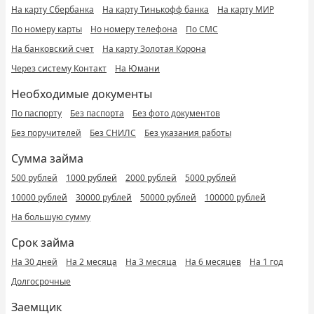
На карту Сбербанка
На карту Тинькофф банка
На карту МИР
По номеру карты
Но номеру телефона
По СМС
На банковский счет
На карту Золотая Корона
Через систему Контакт
На Юмани
Необходимые документы
По паспорту
Без паспорта
Без фото документов
Без поручителей
Без СНИЛС
Без указания работы
Сумма займа
500 рублей
1000 рублей
2000 рублей
5000 рублей
10000 рублей
30000 рублей
50000 рублей
100000 рублей
На большую сумму
Срок займа
На 30 дней
На 2 месяца
На 3 месяца
На 6 месяцев
На 1 год
Долгосрочные
Заемщик