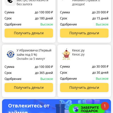
Быстро, безотказно и
Никаких справок о
без залога
доходах!
Сумма
до 100 000 ₽
Сумма
до 20 000 ₽
Срок
до 180 дней
Срок
до 15 дней
Одобрение
Высокое
Одобрение
Высокое
Получить деньги
Получить деньги
У Абрамовича (Первый
Кекас.ру
Кекас.ру
займ под 0 %)
Онлайн за 5 минут
Сумма
до 30 000 ₽
Сумма
до 100 000 ₽
Срок
до 30 дней
Срок
до 365 дней
Одобрение
Высокое
Одобрение
Высокое
Получить деньги
Получить деньги
Отвлекитесь от
1
займов