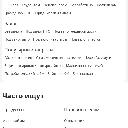
С 18 лет
Студентам
Пенсионерам
Безработным
Должникам
Гражданам СНГ
Юридическим лицам
Залог
Без залога
Под залог ПТС
Под залог недвижимости
Под залог авто
Под залог квартиры
Под залог участка
Популярные запросы
Абсолютно всем
С ежемесячным платежом
Через Госуслуги
Рефинансирование микрозаймов
Малоизвестные МФО
Потребительский займ
Займ под 0%
Без звонков
Часто ищут
Продукты
Пользователям
Микрозаймы
О компании