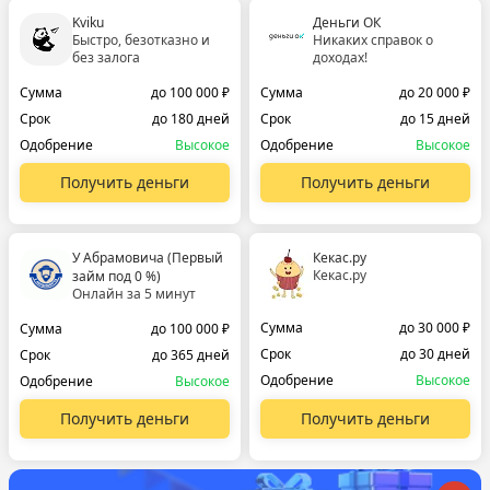
Kviku
Деньги ОК
Быстро, безотказно и
Никаких справок о
без залога
доходах!
Сумма
до 100 000 ₽
Сумма
до 20 000 ₽
Срок
до 180 дней
Срок
до 15 дней
Одобрение
Высокое
Одобрение
Высокое
Получить деньги
Получить деньги
У Абрамовича (Первый
Кекас.ру
Кекас.ру
займ под 0 %)
Онлайн за 5 минут
Сумма
до 30 000 ₽
Сумма
до 100 000 ₽
Срок
до 30 дней
Срок
до 365 дней
Одобрение
Высокое
Одобрение
Высокое
Получить деньги
Получить деньги