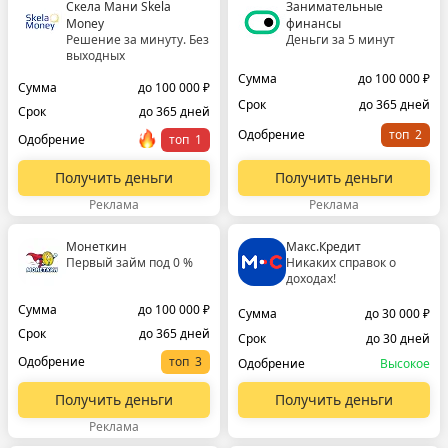
Скела Мани Skela
Занимательные
Money
финансы
Решение за минуту. Без
Деньги за 5 минут
выходных
Сумма
до 100 000 ₽
Сумма
до 100 000 ₽
Срок
до 365 дней
Срок
до 365 дней
Одобрение
топ
Одобрение
топ
Получить деньги
Получить деньги
Реклама
Реклама
Монеткин
Макс.Кредит
Первый займ под 0 %
Никаких справок о
доходах!
Сумма
до 100 000 ₽
Сумма
до 30 000 ₽
Срок
до 365 дней
Срок
до 30 дней
Одобрение
топ
Одобрение
Высокое
Получить деньги
Получить деньги
Реклама