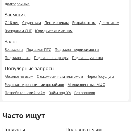
Долгосрочные
Заемщик
С 18 лет
Студентам
Пенсионерам
Безработным
Должникам
Гражданам СНГ
Юридическим лицам
Залог
Без залога
Под залог ПТС
Под залог недвижимости
Под залог авто
Под залог квартиры
Под залог участка
Популярные запросы
Абсолютно всем
С ежемесячным платежом
Через Госуслуги
Рефинансирование микрозаймов
Малоизвестные МФО
Потребительский займ
Займ под 0%
Без звонков
Часто ищут
Продукты
Пользователям