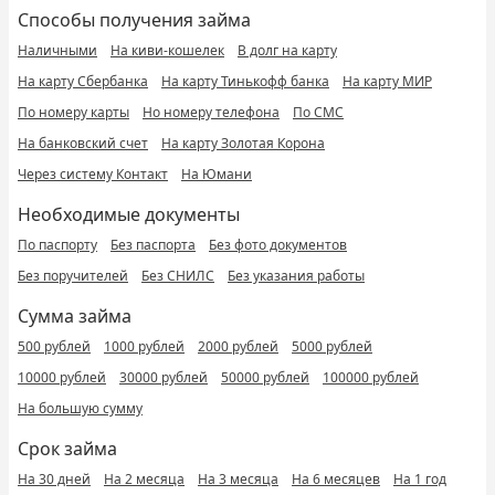
Способы получения займа
Наличными
На киви-кошелек
В долг на карту
На карту Сбербанка
На карту Тинькофф банка
На карту МИР
По номеру карты
Но номеру телефона
По СМС
На банковский счет
На карту Золотая Корона
Через систему Контакт
На Юмани
Необходимые документы
По паспорту
Без паспорта
Без фото документов
Без поручителей
Без СНИЛС
Без указания работы
Сумма займа
500 рублей
1000 рублей
2000 рублей
5000 рублей
10000 рублей
30000 рублей
50000 рублей
100000 рублей
На большую сумму
Срок займа
На 30 дней
На 2 месяца
На 3 месяца
На 6 месяцев
На 1 год