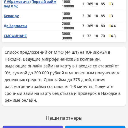
У Абрамовича (Первый займ
1000 -
1 - 365
18 - 85
3
под 0 %)
100000
1000 -
Кекас.ру
3 - 30
18 - 85
3
30000
2000 -
До Зарплаты
7 - 365
18 - 80
4.4
100000
3000 -
СМСФИНАНС
1 - 32
18 - 70
4.3
30000
Список предложений от МФО (44 шт) на Юником24 в
Находке. Ведущие микрофинансовые компании,
выдающие онлайн займ на карту в Находке со ставкой от
0%, суммой до 200 000 рублей и мгновенным получением
денежных средств. Срок займа до 378 дней, время
рассмотрения займа составляет 1-3 минуты. Получите
срочный займ на карту без отказа и проверок в Находке в
режиме онлайн.
Наши партнеры