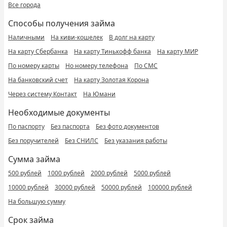
Все города
Способы получения займа
Наличными
На киви-кошелек
В долг на карту
На карту Сбербанка
На карту Тинькофф банка
На карту МИР
По номеру карты
Но номеру телефона
По СМС
На банковский счет
На карту Золотая Корона
Через систему Контакт
На Юмани
Необходимые документы
По паспорту
Без паспорта
Без фото документов
Без поручителей
Без СНИЛС
Без указания работы
Сумма займа
500 рублей
1000 рублей
2000 рублей
5000 рублей
10000 рублей
30000 рублей
50000 рублей
100000 рублей
На большую сумму
Срок займа