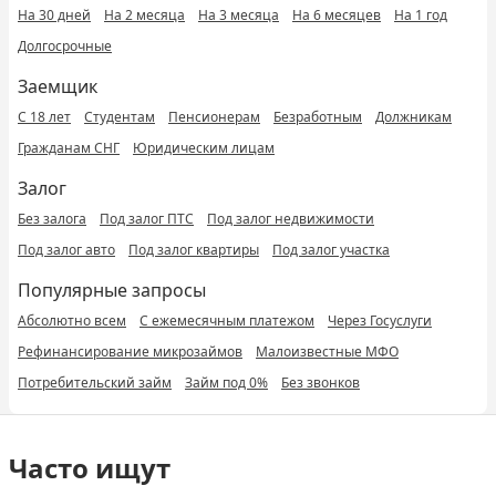
На 30 дней
На 2 месяца
На 3 месяца
На 6 месяцев
На 1 год
Долгосрочные
Заемщик
С 18 лет
Студентам
Пенсионерам
Безработным
Должникам
Гражданам СНГ
Юридическим лицам
Залог
Без залога
Под залог ПТС
Под залог недвижимости
Под залог авто
Под залог квартиры
Под залог участка
Популярные запросы
Абсолютно всем
С ежемесячным платежом
Через Госуслуги
Рефинансирование микрозаймов
Малоизвестные МФО
Потребительский займ
Займ под 0%
Без звонков
Часто ищут