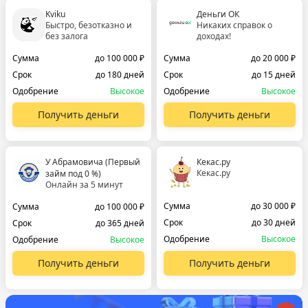
Kviku
Деньги ОК
Быстро, безотказно и
Никаких справок о
без залога
доходах!
Сумма
до 100 000 ₽
Сумма
до 20 000 ₽
Срок
до 180 дней
Срок
до 15 дней
Одобрение
Высокое
Одобрение
Высокое
Получить деньги
Получить деньги
У Абрамовича (Первый
Кекас.ру
Кекас.ру
займ под 0 %)
Онлайн за 5 минут
Сумма
до 30 000 ₽
Сумма
до 100 000 ₽
Срок
до 30 дней
Срок
до 365 дней
Одобрение
Высокое
Одобрение
Высокое
Получить деньги
Получить деньги