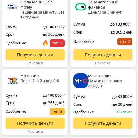
Скела Мани Skela
Занимательные
Money
финансы
Решение за минуту. Без
Деньги за 5 минут
выходных
Сумма
до 100 000 ₽
Сумма
до 100 000 ₽
Срок
до 365 дней
Срок
до 365 дней
Одобрение
топ
Одобрение
топ
Получить деньги
Получить деньги
Реклама
Реклама
Монеткин
Макс.Кредит
Первый займ под 0 %
Никаких справок о
доходах!
Сумма
до 100 000 ₽
Сумма
до 30 000 ₽
Срок
до 365 дней
Срок
до 30 дней
Одобрение
топ
Одобрение
Высокое
Получить деньги
Получить деньги
Реклама