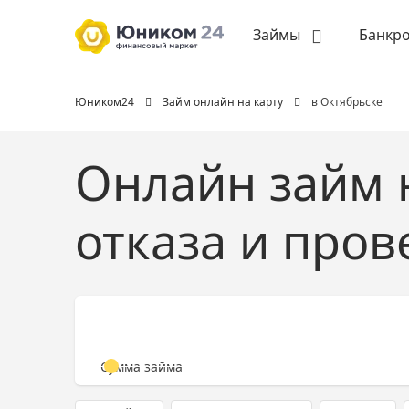
Займы
Банкро
Юником24
Займ онлайн на карту
в Октябрьске
Онлайн займ н
отказа и пров
Сумма займа