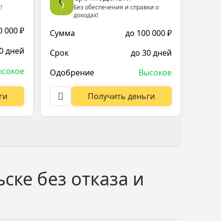
!
Без обеспечения и справки о
доходах!
0 000 ₽
Сумма
до 100 000 ₽
0 дней
Срок
до 30 дней
ысокое
Одобрение
Высокое
ги
Получить деньги
ске без отказа и