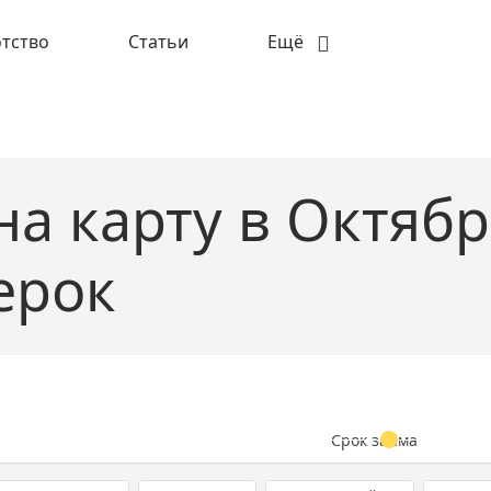
тство
Статьи
Ещё
а карту в Октябр
ерок
Срок займа