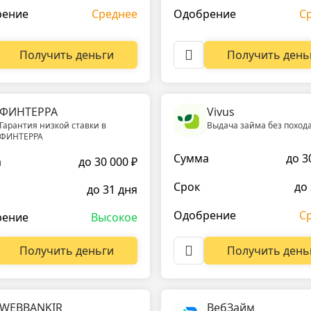
рение
Среднее
Одобрение
С
Получить деньги
Получить день
ФИНТЕРРА
Vivus
Гарантия низкой ставки в
Выдача займа без похода
ФИНТЕРРА
Сумма
до 3
а
до 30 000 ₽
Срок
до
до 31 дня
Одобрение
С
рение
Высокое
Получить день
Получить деньги
WEBBANKIR
ВебЗайм