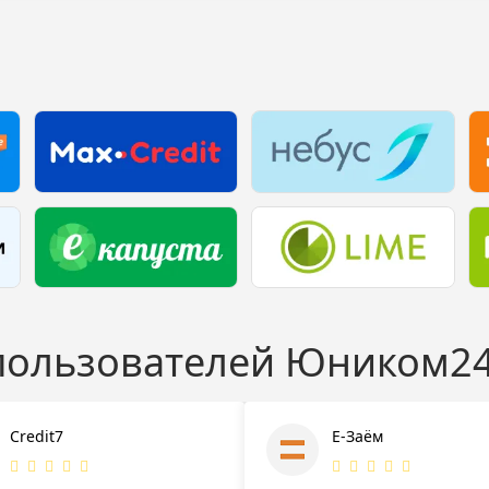
 пользователей Юником2
Credit7
Е-Заём