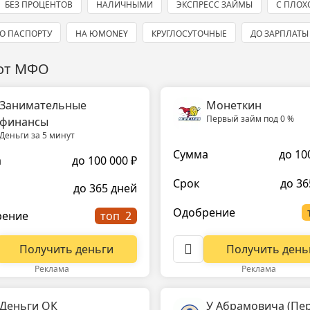
БЕЗ ПРОЦЕНТОВ
НАЛИЧНЫМИ
ЭКСПРЕСС ЗАЙМЫ
С ПЛОХ
О ПАСПОРТУ
НА ЮMONEY
КРУГЛОСУТОЧНЫЕ
ДО ЗАРПЛАТЫ
 от МФО
Занимательные
Монеткин
Первый займ под 0 %
финансы
Деньги за 5 минут
Сумма
до 10
а
до 100 000 ₽
Срок
до 36
до 365 дней
Одобрение
рение
топ
Получить день
Получить деньги
Реклама
Реклама
Деньги ОК
У Абрамовича (Пе