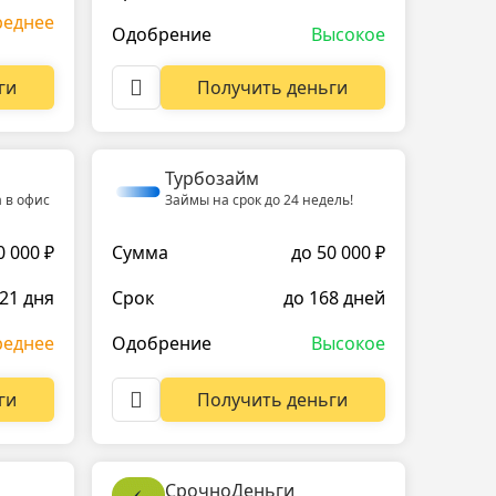
реднее
Одобрение
Высокое
ги
Получить деньги
Турбозайм
 в офис
Займы на срок до 24 недель!
0 000 ₽
Сумма
до 50 000 ₽
 21 дня
Срок
до 168 дней
реднее
Одобрение
Высокое
ги
Получить деньги
СрочноДеньги