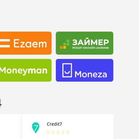
4
Credit7