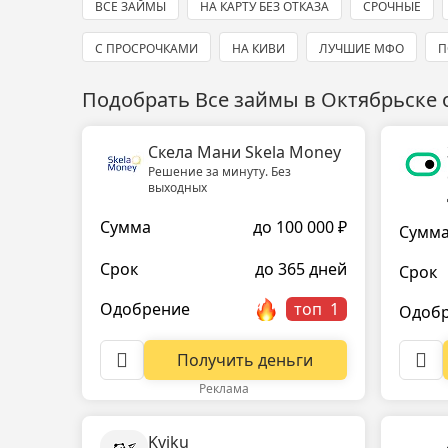
ВСЕ ЗАЙМЫ
НА КАРТУ БЕЗ ОТКАЗА
СРОЧНЫЕ
С ПРОСРОЧКАМИ
НА КИВИ
ЛУЧШИЕ МФО
П
Подобрать Все займы в Октябрьске
Скела Мани Skela Money
Решение за минуту. Без
выходных
Сумма
до 100 000 ₽
Сумм
Срок
до 365 дней
Срок
Одобрение
топ
Одоб
Получить деньги
Реклама
Kviku