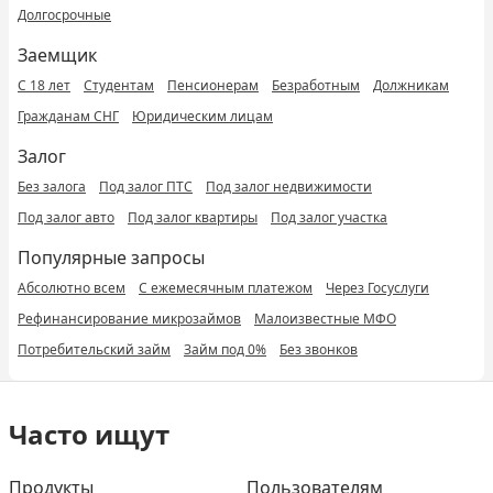
Долгосрочные
Заемщик
С 18 лет
Студентам
Пенсионерам
Безработным
Должникам
Гражданам СНГ
Юридическим лицам
Залог
Без залога
Под залог ПТС
Под залог недвижимости
Под залог авто
Под залог квартиры
Под залог участка
Популярные запросы
Абсолютно всем
С ежемесячным платежом
Через Госуслуги
Рефинансирование микрозаймов
Малоизвестные МФО
Потребительский займ
Займ под 0%
Без звонков
Часто ищут
Продукты
Пользователям