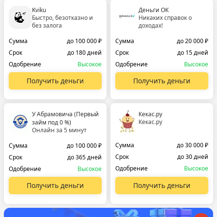
Kviku
Деньги ОК
Быстро, безотказно и
Никаких справок о
без залога
доходах!
Сумма
до 100 000 ₽
Сумма
до 20 000 ₽
Срок
до 180 дней
Срок
до 15 дней
Одобрение
Высокое
Одобрение
Высокое
Получить деньги
Получить деньги
У Абрамовича (Первый
Кекас.ру
Кекас.ру
займ под 0 %)
Онлайн за 5 минут
Сумма
до 30 000 ₽
Сумма
до 100 000 ₽
Срок
до 30 дней
Срок
до 365 дней
Одобрение
Высокое
Одобрение
Высокое
Получить деньги
Получить деньги