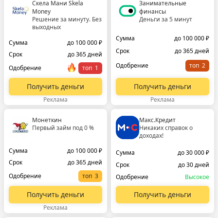
Скела Мани Skela
Занимательные
Money
финансы
Решение за минуту. Без
Деньги за 5 минут
выходных
Сумма
до 100 000 ₽
Сумма
до 100 000 ₽
Срок
до 365 дней
Срок
до 365 дней
Одобрение
топ
Одобрение
топ
Получить деньги
Получить деньги
Реклама
Реклама
Монеткин
Макс.Кредит
Первый займ под 0 %
Никаких справок о
доходах!
Сумма
до 100 000 ₽
Сумма
до 30 000 ₽
Срок
до 365 дней
Срок
до 30 дней
Одобрение
топ
Одобрение
Высокое
Получить деньги
Получить деньги
Реклама