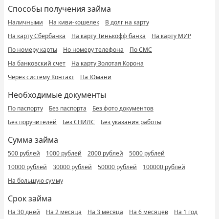
Способы получения займа
Наличными
На киви-кошелек
В долг на карту
На карту Сбербанка
На карту Тинькофф банка
На карту МИР
По номеру карты
Но номеру телефона
По СМС
На банковский счет
На карту Золотая Корона
Через систему Контакт
На Юмани
Необходимые документы
По паспорту
Без паспорта
Без фото документов
Без поручителей
Без СНИЛС
Без указания работы
Сумма займа
500 рублей
1000 рублей
2000 рублей
5000 рублей
10000 рублей
30000 рублей
50000 рублей
100000 рублей
На большую сумму
Срок займа
На 30 дней
На 2 месяца
На 3 месяца
На 6 месяцев
На 1 год