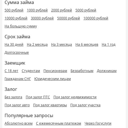
Сумма займа
500 рублей
1000 рублей
2000 рублей
5000 рублей
10000 рублей
30000 рублей
50000 рублей
100000 рублей
На большую сумму
Срок займа
На 30 дней
На 2 месяца
На 3 месяца
На 6 месяцев
На 1 год
Долгосрочные
Заемщик
С 18 лет
Студентам
Пенсионерам
Безработным
Должникам
Гражданам СНГ
Юридическим лицам
Залог
Без залога
Под залог ПТС
Под залог недвижимости
Под залог авто
Под залог квартиры
Под залог участка
Популярные запросы
Абсолютно всем
С ежемесячным платежом
Через Госуслуги