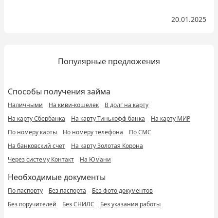
20.01.2025
Популярные предложения
Способы получения займа
Наличными
На киви-кошелек
В долг на карту
На карту Сбербанка
На карту Тинькофф банка
На карту МИР
По номеру карты
Но номеру телефона
По СМС
На банковский счет
На карту Золотая Корона
Через систему Контакт
На Юмани
Необходимые документы
По паспорту
Без паспорта
Без фото документов
Без поручителей
Без СНИЛС
Без указания работы