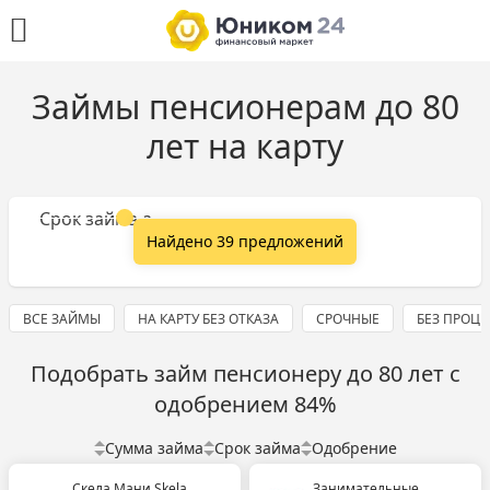
Займы пенсионерам до 80
лет на карту
Сумма займа
Срок займа
Найдено 39 предложений
ВСЕ ЗАЙМЫ
НА КАРТУ БЕЗ ОТКАЗА
СРОЧНЫЕ
БЕЗ ПРОЦ
Подобрать займ пенсионеру до 80 лет с
одобрением 84%
Сумма займа
Срок займа
Одобрение
Скела Мани Skela
Занимательные