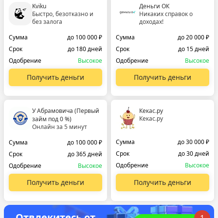
Kviku
Деньги ОК
Быстро, безотказно и
Никаких справок о
без залога
доходах!
Сумма
до 100 000 ₽
Сумма
до 20 000 ₽
Срок
до 180 дней
Срок
до 15 дней
Одобрение
Высокое
Одобрение
Высокое
Получить деньги
Получить деньги
У Абрамовича (Первый
Кекас.ру
Кекас.ру
займ под 0 %)
Онлайн за 5 минут
Сумма
до 30 000 ₽
Сумма
до 100 000 ₽
Срок
до 30 дней
Срок
до 365 дней
Одобрение
Высокое
Одобрение
Высокое
Получить деньги
Получить деньги
Отвлекитесь от
1