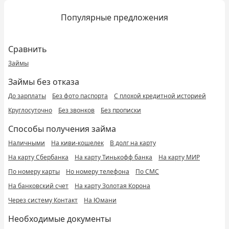
Популярные предложения
Сравнить
Займы
Займы без отказа
До зарплаты
Без фото паспорта
С плохой кредитной историей
Круглосуточно
Без звонков
Без прописки
Способы получения займа
Наличными
На киви-кошелек
В долг на карту
На карту Сбербанка
На карту Тинькофф банка
На карту МИР
По номеру карты
Но номеру телефона
По СМС
На банковский счет
На карту Золотая Корона
Через систему Контакт
На Юмани
Необходимые документы