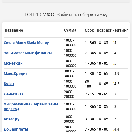
ТОП-10 МФО: Займы на сберкнижку
Название
Сумма
Срок
Возраст
Рейтинг
1000 -
Скела Мани Skela Money
1 - 365
18 - 85
4
100000
1000 -
Занимательные финансы
7 - 365
18 - 85
4
100000
1000 -
Монеткин
1 - 365
18 - 85
5
100000
3000 -
Макс.Кредит
1 - 30
18 - 65
4.9
30000
1000 -
30 -
Kviku
18 - 65
4.5
100000
180
2000 -
Деньги ОК
7 - 15
20 - 65
3
20000
У Абрамовича (Первый займ
1000 -
1 - 365
18 - 85
3
под 0 %)
100000
1000 -
Кекас.ру
3 - 30
18 - 85
3
30000
2000 -
До Зарплаты
7 - 365
18 - 80
4.4
100000