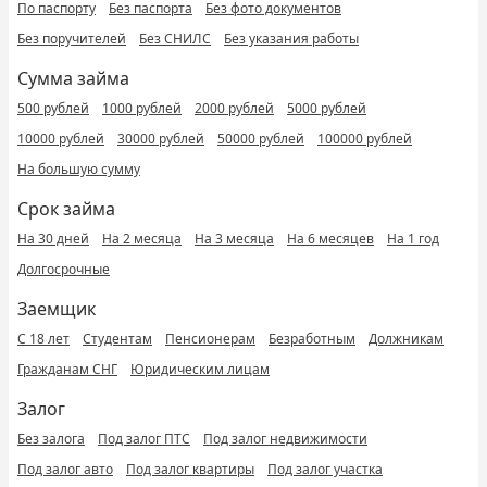
По паспорту
Без паспорта
Без фото документов
Без поручителей
Без СНИЛС
Без указания работы
Сумма займа
500 рублей
1000 рублей
2000 рублей
5000 рублей
10000 рублей
30000 рублей
50000 рублей
100000 рублей
На большую сумму
Срок займа
На 30 дней
На 2 месяца
На 3 месяца
На 6 месяцев
На 1 год
Долгосрочные
Заемщик
С 18 лет
Студентам
Пенсионерам
Безработным
Должникам
Гражданам СНГ
Юридическим лицам
Залог
Без залога
Под залог ПТС
Под залог недвижимости
Под залог авто
Под залог квартиры
Под залог участка