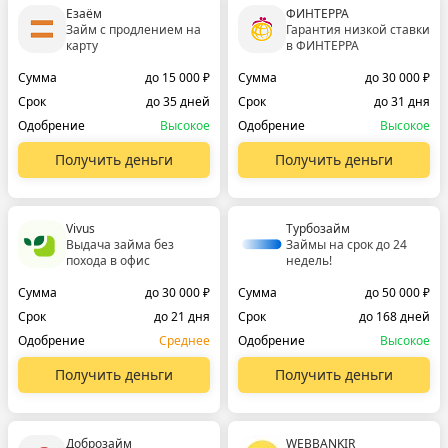
Езаём
ФИНТЕРРА
Займ с продлением на
Гарантия низкой ставки
карту
в ФИНТЕРРА
Сумма
до 15 000 ₽
Сумма
до 30 000 ₽
Срок
до 35 дней
Срок
до 31 дня
Одобрение
Высокое
Одобрение
Высокое
Получить деньги
Получить деньги
Vivus
Турбозайм
Выдача займа без
Займы на срок до 24
похода в офис
недель!
Сумма
до 30 000 ₽
Сумма
до 50 000 ₽
Срок
до 21 дня
Срок
до 168 дней
Одобрение
Среднее
Одобрение
Высокое
Получить деньги
Получить деньги
Доброзайм
WEBBANKIR