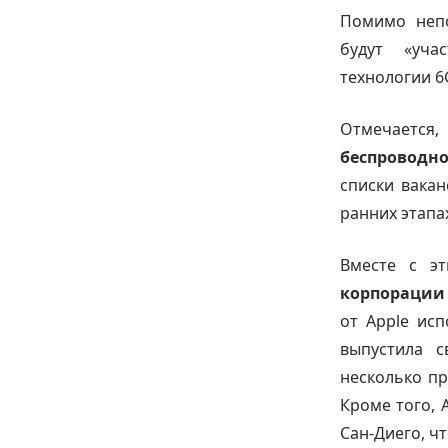
Помимо непо
будут «уча
технологии 6
Отмечается,
беспроводно
списки вакан
ранних этапа
Вместе с э
корпорации
от Apple ис
выпустила 
несколько п
Кроме того, 
Сан-Диего, ч