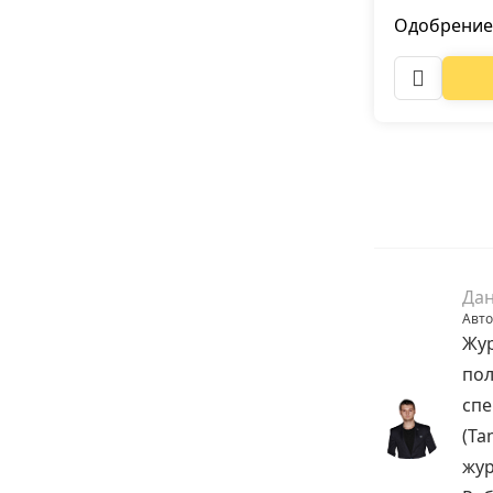
Одобрение
Дан
Авто
Жур
пол
спе
(Ta
жур