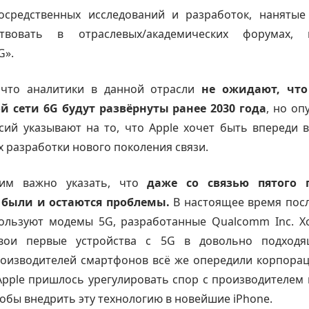
средственных исследований и разработок, нанятые
ствовать в отраслевых/академических форумах, 
G».
 что аналитики в данной отрасли
не ожидают, что
й сети 6G будут развёрнуты ранее 2030 года
, но о
сий указывают на то, что Apple хочет быть впереди 
х разработки нового поколения связи.
тим важно указать, что
даже со связью пятого 
 были и остаются проблемы.
В настоящее время посл
пользуют модемы 5G, разработанные Qualcomm Inc. Х
свои первые устройства с 5G в довольно подходя
роизводителей смартфонов всё же опередили корпорац
Apple пришлось урегулировать спор с производителем
тобы внедрить эту технологию в новейшие iPhone.