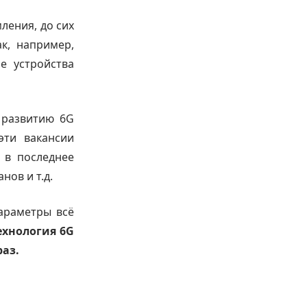
ления, до сих
к, например,
е устройства
 развитию 6G
эти вакансии
 в последнее
нов и т.д.
параметры всё
ехнология 6G
раз.