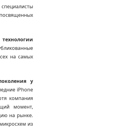
 специалисты
посвященных
 технологии
публикованные
всех на самых
поколения у
едние iPhone
отя компания
щий момент,
ию на рынке.
 микросхем из