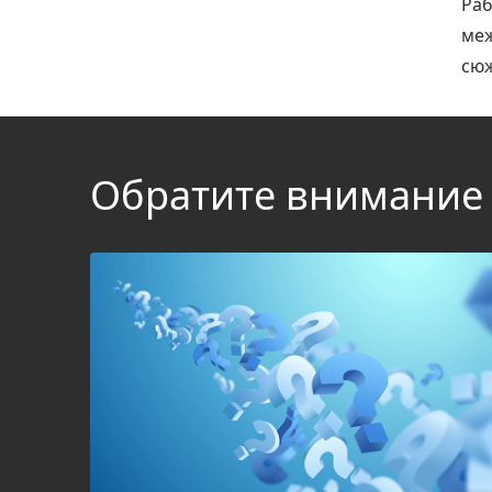
Раб
меж
сюж
Обратите внимание