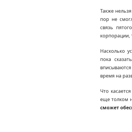
Также нельзя
пор не смог
связь пятог
корпорации, т
Насколько у
пока сказат
вписываются
время на раз
Что касается
еще толком н
сможет обес