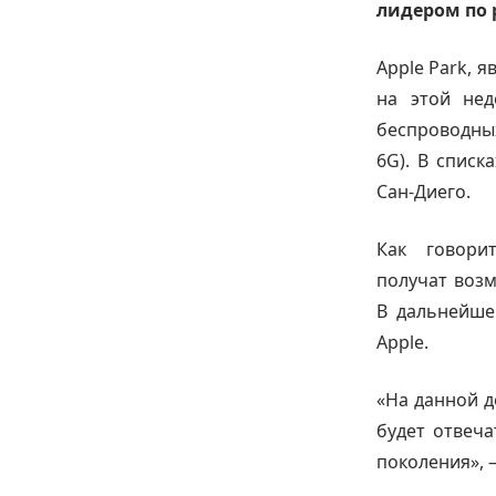
лидером по 
Apple Park, 
на этой не
беспроводных
6G). В списк
Сан-Диего.
Как говори
получат воз
В дальнейше
Apple.
«На данной д
будет отвеч
поколения», 