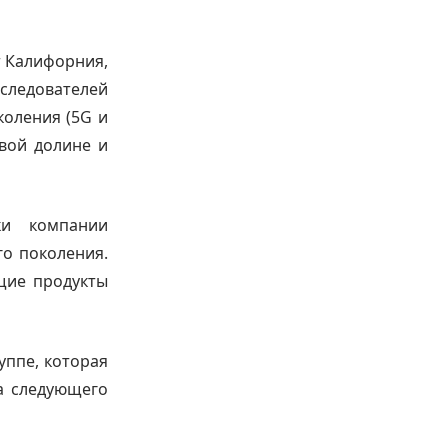
т Калифорния,
следователей
коления (5G и
евой долине и
ки компании
о поколения.
щие продукты
уппе, которая
а следующего