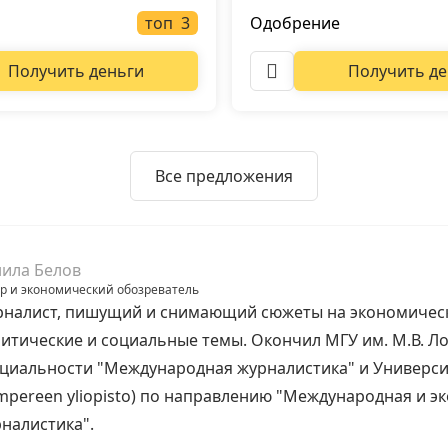
топ
Одобрение
Получить деньги
Получить де
Все предложения
ила Белов
р и экономический обозреватель
налист, пишущий и снимающий сюжеты на экономичес
итические и социальные темы. Окончил МГУ им. М.В. Л
циальности "Международная журналистика" и Универси
mpereen yliopisto) по направлению "Международная и э
налистика".