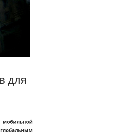
в для
д мобильной
 глобальным