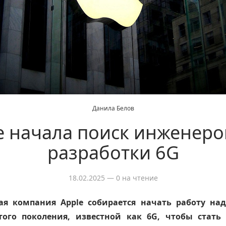
Данила Белов
e начала поиск инженеро
разработки 6G
18.02.2025
— 0 на чтение
ая компания Apple собирается начать работу на
того поколения, известной как 6G, чтобы стать