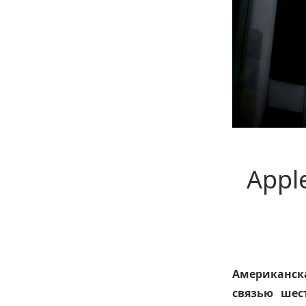
Appl
Американск
связью шес