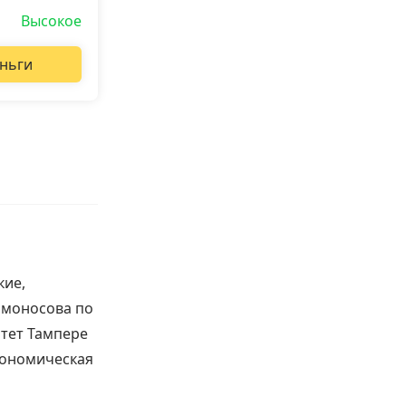
Высокое
ньги
кие,
омоносова по
тет Тампере
кономическая