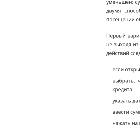
уменьшен: су
двумя спосо
посещении ег
Первый вари
не выходя из
действий сл
если откры
выбрать, 
кредита
указать да
ввести сум
нажать на 