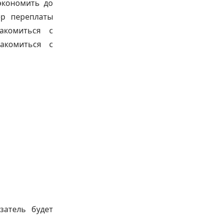
экономить до
ер переплаты
акомиться с
акомиться с
затель будет