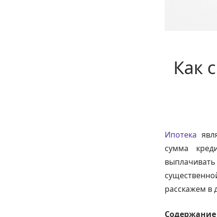
Как 
Ипотека
явля
сумма кред
выплачивать
существенн
расскажем в 
Cодержание