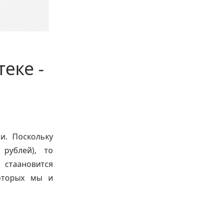
еке -
и. Поскольку
рублей), то
 стаановится
оторых мы и