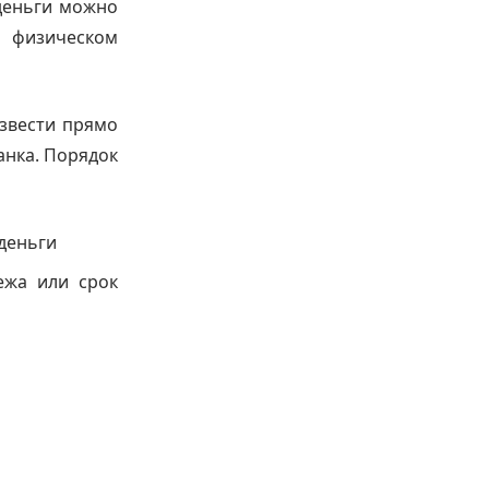
 деньги можно
и физическом
звести прямо
анка. Порядок
 деньги
ежа или срок