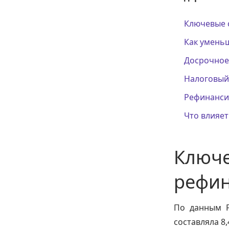
Ключевые 
Как умень
Досрочное
Налоговый
Рефинанси
Что влияет
Ключе
рефи
По данным F
составляла 8