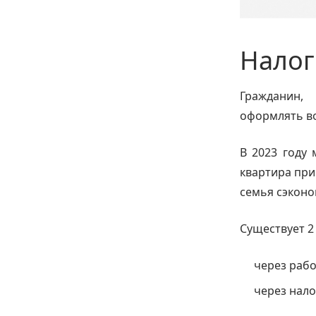
Нало
Гражданин,
оформлять во
В 2023 году 
квартира при
семья сэконо
Существует 2
через раб
через нал