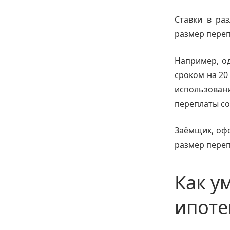
Ставки в ра
размер переп
Например, о
сроком на 20
использова
переплаты со
Заёмщик, офо
размер переп
Как у
ипоте