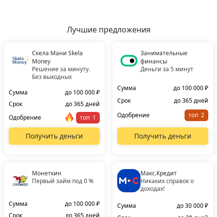
Лучшие предложения
Скела Мани Skela
Занимательные
Money
финансы
Решение за минуту.
Деньги за 5 минут
Без выходных
Сумма
до 100 000 ₽
Сумма
до 100 000 ₽
Срок
до 365 дней
Срок
до 365 дней
Одобрение
топ
Одобрение
топ
Получить деньги
Получить деньги
Монеткин
Макс.Кредит
Первый займ под 0 %
Никаких справок о
доходах!
Сумма
до 100 000 ₽
Сумма
до 30 000 ₽
Срок
до 365 дней