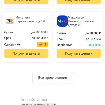
Монеткин
Макс.Кредит
Первый займ под 0 %
Никаких справок о
доходах!
Сумма
до 100 000 ₽
Сумма
до 30 000 ₽
Срок
до 365 дней
Срок
до 30 дней
Одобрение
топ
Одобрение
Высокое
Получить деньги
Получить деньги
Все предложения
Анна Хмылова
Редактор и автор текстов