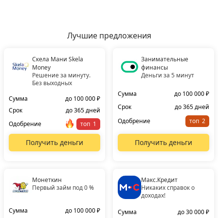
Лучшие предложения
Скела Мани Skela
Занимательные
Money
финансы
Решение за минуту.
Деньги за 5 минут
Без выходных
Сумма
до 100 000 ₽
Сумма
до 100 000 ₽
Срок
до 365 дней
Срок
до 365 дней
Одобрение
топ
Одобрение
топ
Получить деньги
Получить деньги
Монеткин
Макс.Кредит
Первый займ под 0 %
Никаких справок о
доходах!
Сумма
до 100 000 ₽
Сумма
до 30 000 ₽