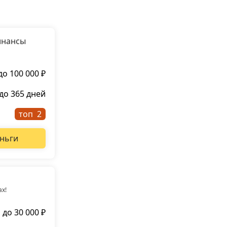
инансы
до 100 000 ₽
до 365 дней
топ
ньги
ах!
до 30 000 ₽