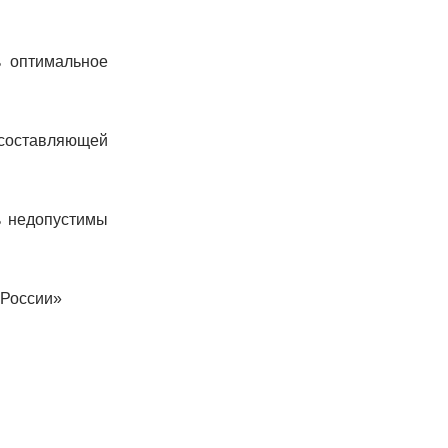
ь оптимальное
составляющей
ь недопустимы
 России»