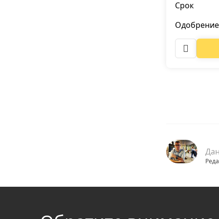
Срок
Одобрение
Да
Реда