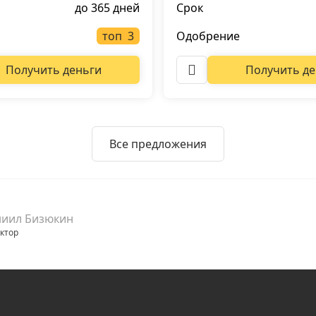
до 365 дней
Срок
топ
Одобрение
Получить деньги
Получить де
Все предложения
ниил Бизюкин
ктор