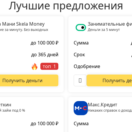
Лучшие предложения
а Мани Skela Money
Занимательные ф
е за минуту. Без выходных
Деньги за 5 минут
до 100 000 ₽
Сумма
до 365 дней
Срок
топ
Одобрение
Получить деньги
Получить де
ткин
Макс.Кредит
 займ под 0 %
Никаких справок о доход
до 100 000 ₽
Сумма