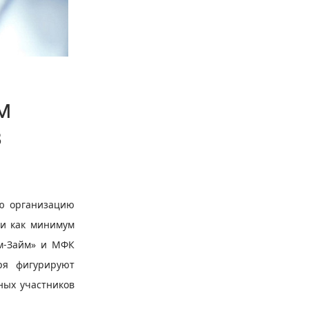
м
в
ю организацию
ли как минимум
йм-Займ» и МФК
ря фигурируют
ных участников