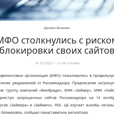
Даниил Бизюкин
МФО столкнулись с риско
блокировки своих сайто
14.10.2025
— 0 на чтение
офинансовые организации (МФО) пожаловались в профильну
чение уведомлений от Роскомнадзора. Предписания затрону
ов: группу компаний «Финбридж», МФК «Займер», МФК «Ла
 реестре запрещенных сайтов Роскомнадзора на 14 октяб
рсов «Займера» и «Займиго», РБК. ЦБ изучает жалобы легаль
 блокировок, сообщил представитель регулятора.