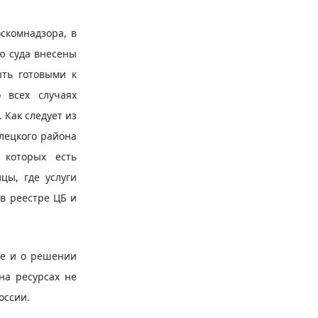
скомнадзора, в
ю суда внесены
ть готовыми к
 всех случаях
 Как следует из
Илецкого района
 которых есть
цы, где услуги
в реестре ЦБ и
се и о решении
на ресурсах не
оссии.