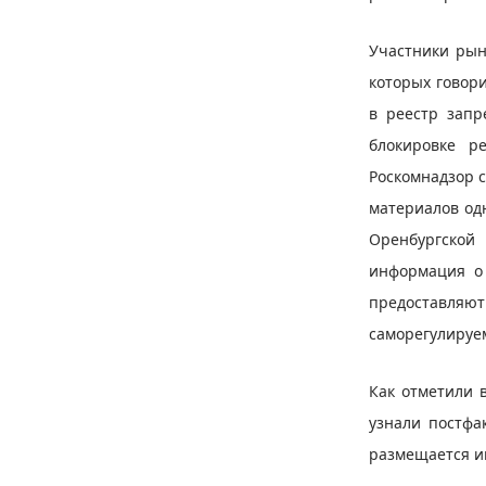
Участники рын
которых говор
в реестр зап
блокировке р
Роскомнадзор с
материалов одн
Оренбургской
информация о 
предоставляют
саморегулируем
Как отметили 
узнали постфа
размещается и