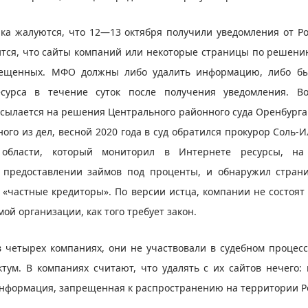
ка жалуются, что 12—13 октября получили уведомления от Ро
ится, что сайты компаний или некоторые страницы по решени
рещенных. МФО должны либо удалить информацию, либо бы
есурса в течение суток после получения уведомления. Во
сылается на решения Центрального районного суда Оренбурга.
ого из дел, весной 2020 года в суд обратился прокурор Соль-
 области, который мониторил в Интернете ресурсы, на
предоставлении займов под проценты, и обнаружил страни
 «частные кредиторы». По версии истца, компании не состоят 
ой организации, как того требует закон.
в четырех компаниях, они не участвовали в судебном процес
ктум. В компаниях считают, что удалять с их сайтов нечего: 
нформация, запрещенная к распространению на территории Р