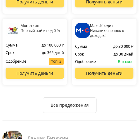
Получить деньги
Получить деньги
Монеткин
Макс.Кредит
Первый займ под 0 %
Никаких справок о
доходах!
Сумма
до 100 000 ₽
Сумма
до 30 000 ₽
Срок
до 365 дней
Срок
до 30 дней
Одобрение
топ
Одобрение
Высокое
Получить деньги
Получить деньги
Все предложения
Даниил Бизюкин