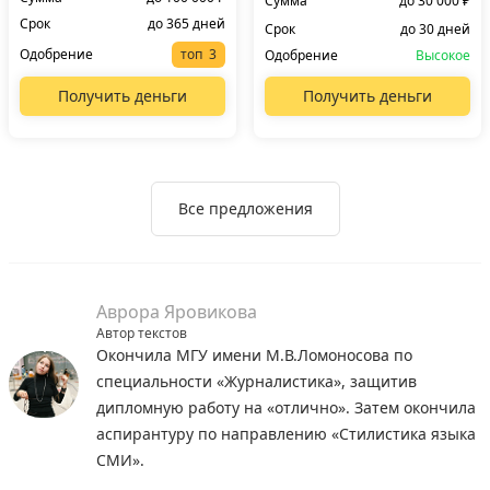
Сумма
до 30 000 ₽
Срок
до 365 дней
Срок
до 30 дней
Одобрение
топ
Одобрение
Высокое
Получить деньги
Получить деньги
Все предложения
Аврора Яровикова
Автор текстов
Окончила МГУ имени М.В.Ломоносова по
специальности «Журналистика», защитив
дипломную работу на «отлично». Затем окончила
аспирантуру по направлению «Стилистика языка
СМИ».