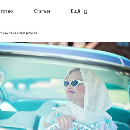
тство
Статьи
Ещё
окредитования растёт