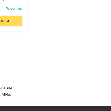
Высокое
ньги
 Затем
 СМИ».