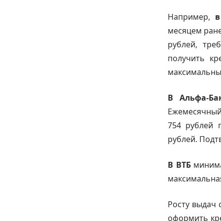
Например,
в
месяцем ране
рублей, тре
получить кр
максимальный
В Альфа-Б
Ежемесячный
754 рублей 
рублей. Подт
В ВТБ
минима
максимальная
Росту выдач 
оформить кре