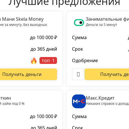
Лучшие предложения
а Мани Skela Money
Занимательные ф
е за минуту. Без выходных
Деньги за 5 минут
до 100 000 ₽
Сумма
до 365 дней
Срок
топ
Одобрение
Получить деньги
Получить де
ткин
Макс.Кредит
 займ под 0 %
Никаких справок о доход
до 100 000 ₽
Сумма
до 365 дней
Срок