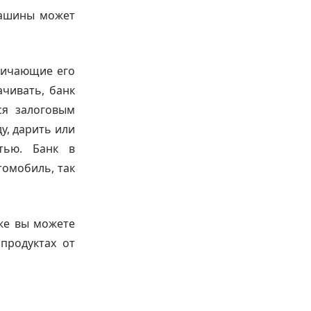
машины может
личающие его
ачивать, банк
ся залоговым
у, дарить или
тью. Банк в
томобиль, так
же вы можете
продуктах от