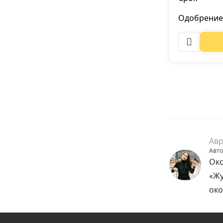
Одобрение
Авр
Авто
Око
«Жу
око