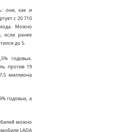
: они, как и
тует с 20 710
охода. Можно
, если ранее
тился до 5.
,5% годовых.
ль против 19
7,5 миллиона
9% годовых, а
мобилей можно
томобиля LADA