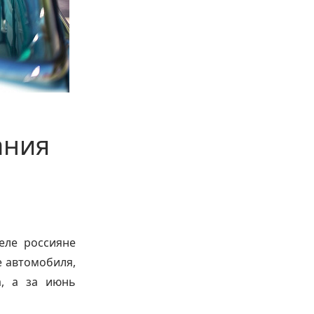
ания
еле россияне
е автомобиля,
а, а за июнь