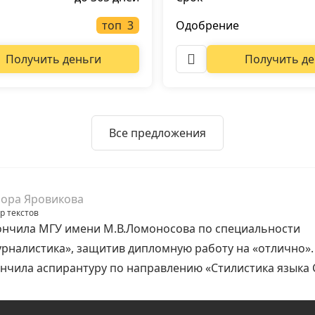
топ
Одобрение
Получить деньги
Получить де
Все предложения
ора Яровикова
р текстов
нчила МГУ имени М.В.Ломоносова по специальности
рналистика», защитив дипломную работу на «отлично».
нчила аспирантуру по направлению «Стилистика языка