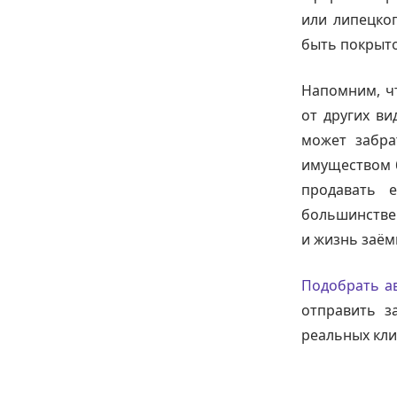
или липецко
быть покрыто
Напомним, ч
от других ви
может забра
имуществом б
продавать 
большинстве 
и жизнь заём
Подобрать а
отправить з
реальных кли