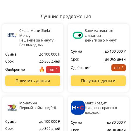
Лучшие предложения
Скела Мани Skela
Занимательные
Money
финансы
Решение за минуту.
Деньги за 5 минут
Без выходных
Сумма
до 100 000 ₽
Сумма
до 100 000 ₽
Срок
до 365 дней
Срок
до 365 дней
Одобрение
топ
Одобрение
топ
Получить деньги
Получить деньги
Монеткин
Макс.Кредит
Первый займ под 0 %
Никаких справок о
доходах!
Сумма
до 100 000 ₽
Сумма
до 30 000 ₽
Срок
до 365 дней
Срок
до 30 дней