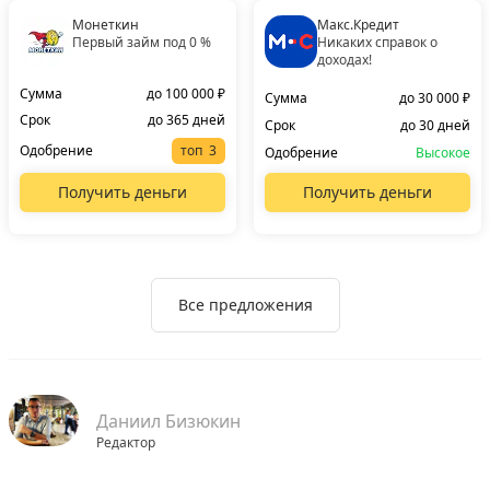
Монеткин
Макс.Кредит
Первый займ под 0 %
Никаких справок о
доходах!
Сумма
до 100 000 ₽
Сумма
до 30 000 ₽
Срок
до 365 дней
Срок
до 30 дней
Одобрение
топ
Одобрение
Высокое
Получить деньги
Получить деньги
Все предложения
Даниил Бизюкин
Редактор