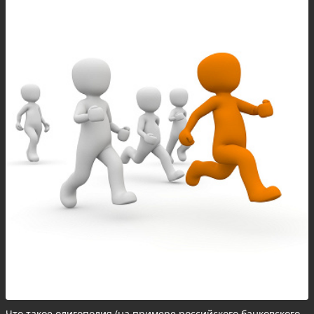
Что такое олигополия (на примере российского банковского