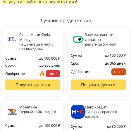
Не упусти свой шанс получить приз!
Лучшие предложения
Скела Мани Skela
Занимательные
Money
финансы
Решение за минуту.
Деньги за 5 минут
Без выходных
Сумма
до 100 000 ₽
Сумма
до 100 000 ₽
Срок
до 365 дней
Срок
до 365 дней
Одобрение
топ
Одобрение
топ
Получить деньги
Получить деньги
Монеткин
Макс.Кредит
Первый займ под 0 %
Никаких справок о
доходах!
Сумма
до 100 000 ₽
Сумма
до 30 000 ₽