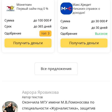
Монеткин
Макс.Кредит
Первый займ под 0 %
Никаких справок о
доходах!
Сумма
до 100 000 ₽
Сумма
до 30 000 ₽
Срок
до 365 дней
Срок
до 30 дней
Одобрение
топ
Одобрение
Высокое
Получить деньги
Получить деньги
Все предложения
Аврора Яровикова
Автор текстов
Окончила МГУ имени М.В.Ломоносова по
специальности «Журналистика», защитив