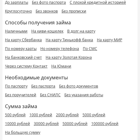
До зарплаты
Без фото паспорта
С плохой кредитной историей
Круглосуточно
Без звонков
Без прописки
Способы получения займа
Наличными
На киви-кошелек
В долг на карту
На карту Сбербанка
На карту Тинькофф банка
На карту МИР
По номеру карты
Но номеру телефона
По СМС
На банковский счет
На карту Золотая Корона
Через систему Контакт
На Юмани
Необходимые документы
По паспорту
Без паспорта
Без фото документов
Без поручителей
Без СНИЛС
Без указания работы
Сумма займа
500 рублей
1000 рублей
2000 рублей
5000 рублей
10000 рублей
30000 рублей
50000 рублей
100000 рублей
На большую сумму