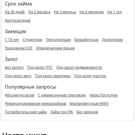
Срок займа
На 30 дней
На 2 месяца
На 3 месяца
На 6 месяцев
На 1 год
Долгосрочные
Заемщик
С 18 лет
Студентам
Пенсионерам
Безработным
Должникам
Гражданам СНГ
Юридическим лицам
Залог
Без залога
Под залог ПТС
Под залог недвижимости
Под залог авто
Под залог квартиры
Под залог участка
Популярные запросы
Абсолютно всем
С ежемесячным платежом
Через Госуслуги
Рефинансирование микрозаймов
Малоизвестные МФО
Потребительский займ
Займ под 0%
Без звонков