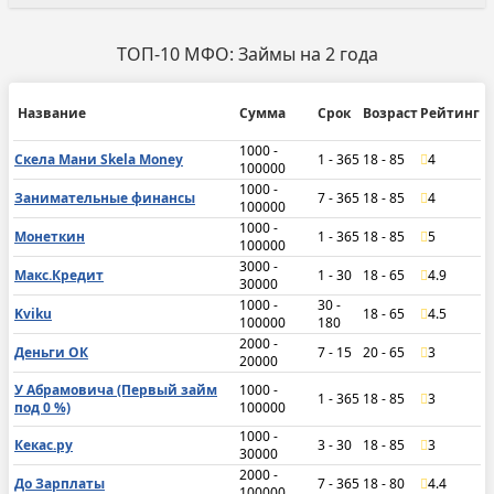
ТОП-10 МФО: Займы на 2 года
Название
Сумма
Срок
Возраст
Рейтинг
1000 -
Скела Мани Skela Money
1 - 365
18 - 85
4
100000
1000 -
Занимательные финансы
7 - 365
18 - 85
4
100000
1000 -
Монеткин
1 - 365
18 - 85
5
100000
3000 -
Макс.Кредит
1 - 30
18 - 65
4.9
30000
1000 -
30 -
Kviku
18 - 65
4.5
100000
180
2000 -
Деньги ОК
7 - 15
20 - 65
3
20000
У Абрамовича (Первый займ
1000 -
1 - 365
18 - 85
3
под 0 %)
100000
1000 -
Кекас.ру
3 - 30
18 - 85
3
30000
2000 -
До Зарплаты
7 - 365
18 - 80
4.4
100000