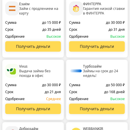
Езаём
ФИНТЕРРА
Займ с продлением на
Гарантия низкой ставки
карту
в ФИНТЕРРА
Сумма
до 15 000 ₽
Сумма
до 30 000 ₽
Срок
до 35 дней
Срок
до 31 дня
Одобрение
Высокое
Одобрение
Высокое
Получить деньги
Получить деньги
Vivus
Турбозайм
Выдача займа без
Займы на срок до 24
похода в офис
недель!
Сумма
до 30 000 ₽
Сумма
до 50 000 ₽
Срок
до 21 дня
Срок
до 168 дней
Одобрение
Среднее
Одобрение
Высокое
Получить деньги
Получить деньги
Доброзайм
WEBBANKIR