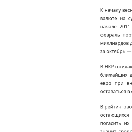
К началу вес
валюте на с
начале 2011
февраль пор
миллиардов д
за октябрь —
В НКР ожида
ближайших д
евро при вн
оставаться в 
В рейтингово
остающихся к
погасить их
значит, срок