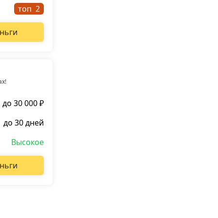
топ
ньги
ах!
до 30 000 ₽
до 30 дней
Высокое
ньги