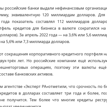
ны российские банки выдали нефинансовым организац
умму, эквивалентную 120 миллиардам долларов. Для 
 года показатель составлял 112 миллиардов долларо
тфель кредитов для бизнеса в валюте сократился на
олларов). За апрель 2022 года — на 3,6% или 5,6 миллиа
 на 5,6% или 7,3 миллиарда долларов.
ют сокращения корпоративного кредитного портфеля н
вух-трёх лет. Но российские компании ещё использу
ешнеторговых операциях, поэтому эти валюты ещё
составе банковских активов.
м агентстве «Эксперт РА»отметили, что срочность по 
редитов в долларах составляет три года и более, п
 не получится. Тем более что многие кредиты рестру
 выплат увеличивается.