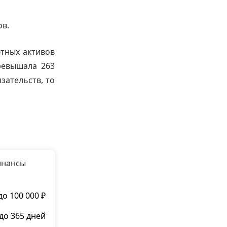
ов.
тных активов
ревышала 263
зательств, то
инансы
до 100 000 ₽
до 365 дней