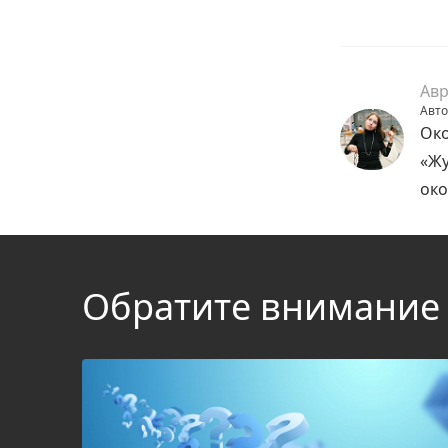
Авр
Авто
Око
«Жу
око
Обратите внимание