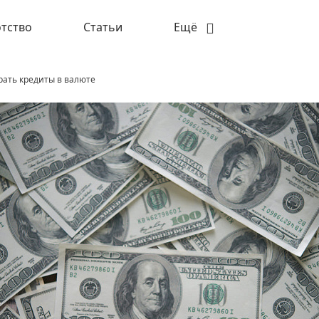
тство
Статьи
Ещё
рать кредиты в валюте