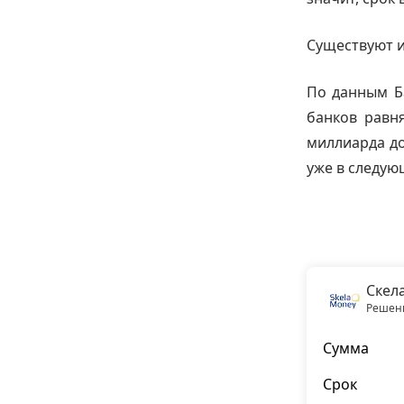
Существуют и
По данным Б
банков равн
миллиарда до
уже в следую
Скел
Решени
Сумма
Срок