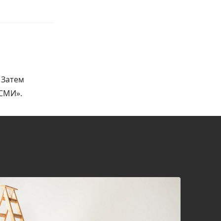
 Затем
 СМИ».