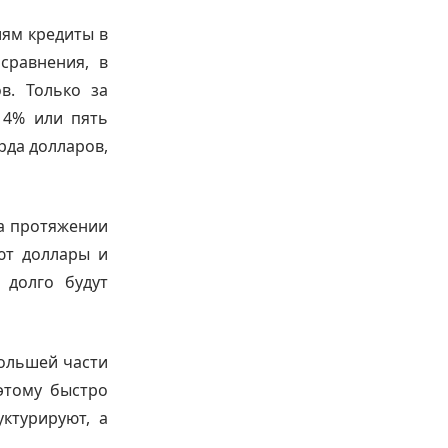
иям кредиты в
сравнения, в
в. Только за
 4% или пять
рда долларов,
а протяжении
ют доллары и
 долго будут
большей части
оэтому быстро
ктурируют, а