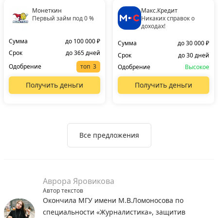
Монеткин
Макс.Кредит
Первый займ под 0 %
Никаких справок о
доходах!
Сумма
до 100 000 ₽
Сумма
до 30 000 ₽
Срок
до 365 дней
Срок
до 30 дней
Одобрение
топ
Одобрение
Высокое
Получить деньги
Получить деньги
Все предложения
Аврора Яровикова
Автор текстов
Окончила МГУ имени М.В.Ломоносова по
специальности «Журналистика», защитив