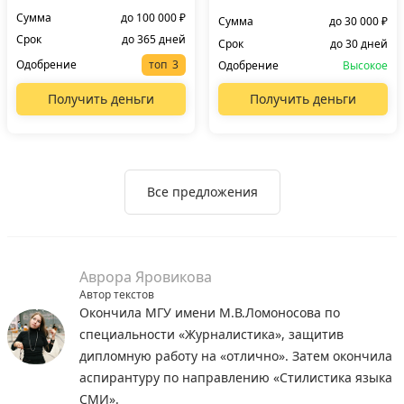
Сумма
до 100 000 ₽
Сумма
до 30 000 ₽
Срок
до 365 дней
Срок
до 30 дней
Одобрение
топ
Одобрение
Высокое
Получить деньги
Получить деньги
Все предложения
Аврора Яровикова
Автор текстов
Окончила МГУ имени М.В.Ломоносова по
специальности «Журналистика», защитив
дипломную работу на «отлично». Затем окончила
аспирантуру по направлению «Стилистика языка
СМИ».