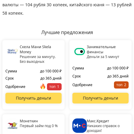
валюты — 104 рубля 30 копеек, китайского юаня — 13 рублей
58 копеек.
Лучшие предложения
Скела Мани Skela
Занимательные
Money
финансы
Решение за минуту.
Деньги за 5 минут
Без выходных
Сумма
до 100 000 ₽
Сумма
до 100 000 ₽
Срок
до 365 дней
Срок
до 365 дней
Одобрение
топ
Одобрение
топ
Получить деньги
Получить деньги
Монеткин
Макс.Кредит
Первый займ под 0 %
Никаких справок о
доходах!