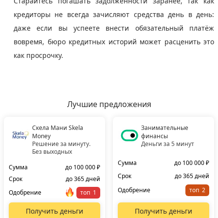
Старайтесь погашать задолженности заранее, так как
кредиторы не всегда зачисляют средства день в день:
даже если вы успеете внести обязательный платёж
вовремя, бюро кредитных историй может расценить это
как просрочку.
Лучшие предложения
Скела Мани Skela
Занимательные
Money
финансы
Решение за минуту.
Деньги за 5 минут
Без выходных
Сумма
до 100 000 ₽
Сумма
до 100 000 ₽
Срок
до 365 дней
Срок
до 365 дней
Одобрение
топ
Одобрение
топ
Получить деньги
Получить деньги