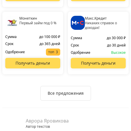
Монеткин
Макс.Кредит
Первый займ под 0 %
Никаких справок о
доходах!
Сумма
до 100 000 ₽
Сумма
до 30 000 ₽
Срок
до 365 дней
Срок
до 30 дней
Одобрение
топ
Одобрение
Высокое
Получить деньги
Получить деньги
Все предложения
Аврора Яровикова
Автор текстов