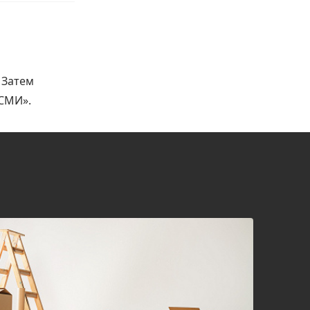
 Затем
 СМИ».