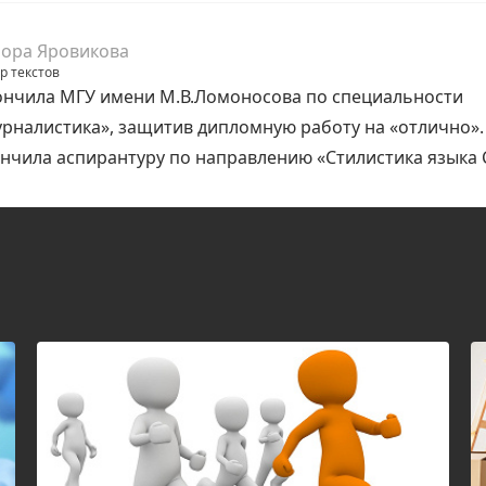
ора Яровикова
р текстов
нчила МГУ имени М.В.Ломоносова по специальности
рналистика», защитив дипломную работу на «отлично».
нчила аспирантуру по направлению «Стилистика языка