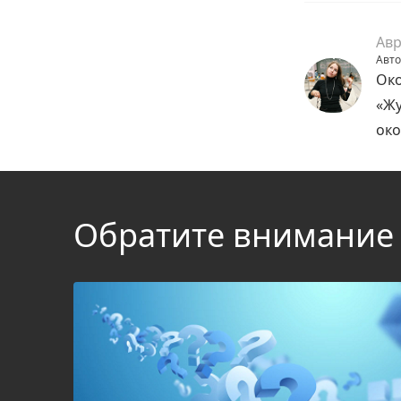
Авр
Авто
Око
«Жу
око
Обратите внимание