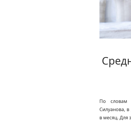
Cредн
По словам 
Силуанова, в
в месяц. Для