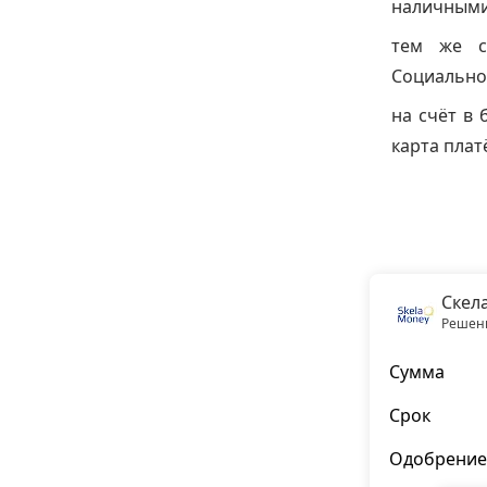
наличными
тем же с
Социально
на счёт в 
карта пла
Скел
Решени
Сумма
Срок
Одобрение