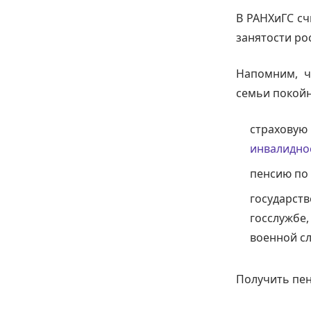
В РАНХиГС сч
занятости ро
Напомним, ч
семьи покойн
страхову
инвалидно
пенсию по 
государст
госслужбе,
военной сл
Получить пе