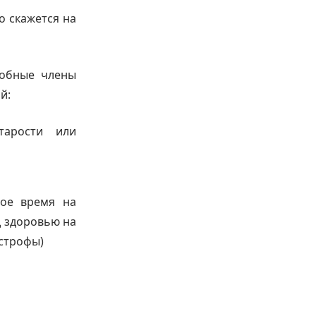
о скажется на
собные члены
й:
тарости или
ное время на
д здоровью на
астрофы)