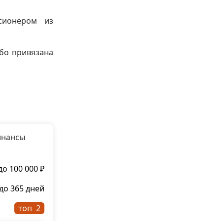
сионером из
ибо привязана
инансы
до 100 000 ₽
до 365 дней
топ