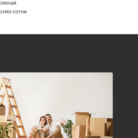
включая
снял сотни