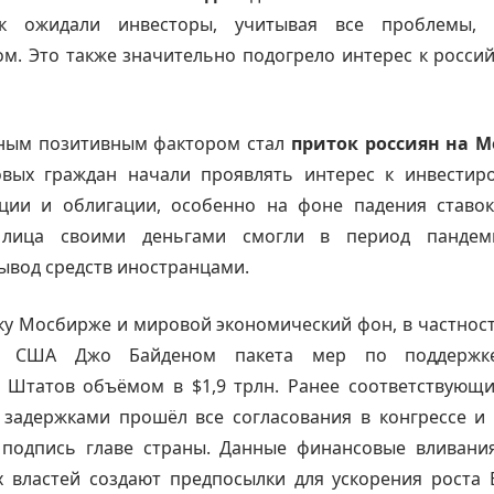
ак ожидали инвесторы, учитывая все проблемы, 
м. Это также значительно подогрело интерес к росс
ным позитивным фактором стал
приток россиян на М
вых граждан начали проявлять интерес к инвестир
кции и облигации, особенно на фоне падения ставок
 лица своими деньгами смогли в период пандем
ывод средств иностранцами.
ку Мосбирже и мировой экономический фон, в частнос
м США Джо Байденом пакета мер по поддержк
 Штатов объёмом в $1,9 трлн. Ранее соответствующи
задержками прошёл все согласования в конгрессе и в
 подпись главе страны. Данные финансовые вливани
х властей создают предпосылки для ускорения роста