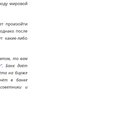
воду мировой
ет произойти
 однако после
ут какие-либо
этом, то вам
"
. Банк даёт
чёта на бирже
счёт в банке
-советники и