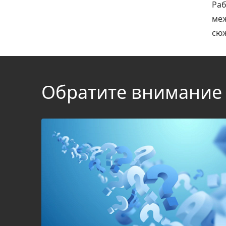
Раб
меж
сюж
Обратите внимание