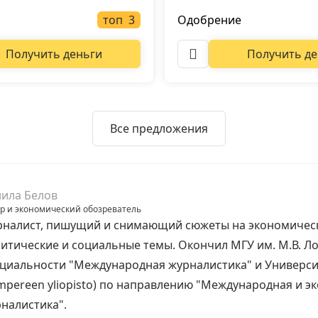
топ
Одобрение
Получить деньги
Получить де
Все предложения
ила Белов
р и экономический обозреватель
налист, пишущий и снимающий сюжеты на экономичес
итические и социальные темы. Окончил МГУ им. М.В. Л
циальности "Международная журналистика" и Универси
mpereen yliopisto) по направлению "Международная и э
налистика".