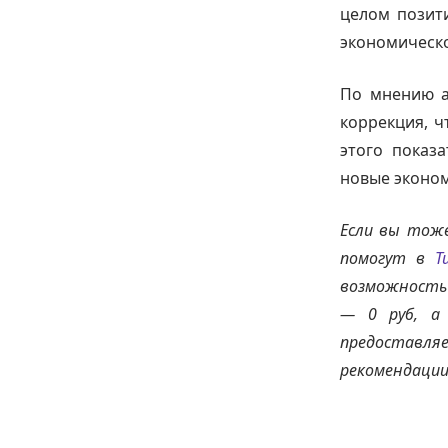
целом позит
экономическо
По мнению а
коррекция, ч
этого показа
новые эконом
Если вы тож
помогут в
Т
возможность 
— 0 руб, а 
предоставля
рекомендации