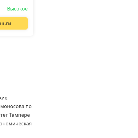
Высокое
ньги
кие,
омоносова по
тет Тампере
кономическая