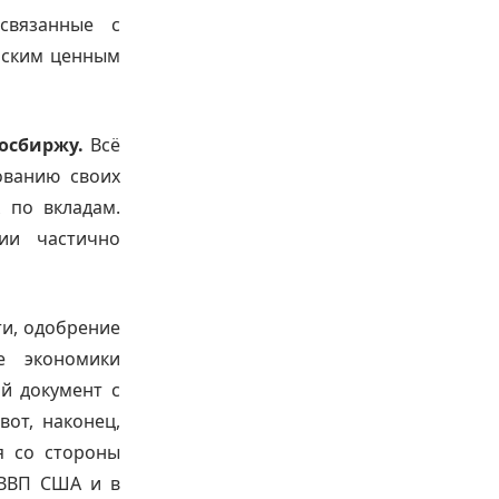
связанные с
ийским ценным
осбиржу.
Всё
ованию своих
 по вкладам.
ии частично
ти, одобрение
е экономики
й документ с
от, наконец,
я со стороны
 ВВП США и в