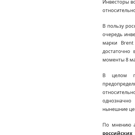
Инвесторы в
относительно
В пользу рос
очередь инв
марки Bren
достаточно 
моменты 8 ма
В целом п
предопреде
относитель
однозначно 
нынешние це
По мнению а
российских 