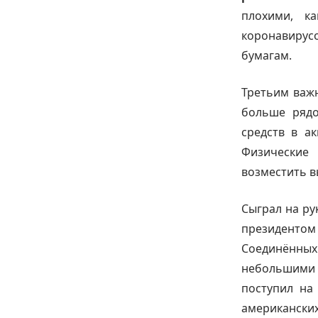
плохими, к
коронавирусо
бумагам.
Третьим важ
больше рядо
средств в а
Физические
возместить в
Сыграл на ру
президенто
Соединённых
небольшими 
поступил на
американски