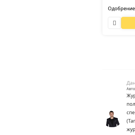
Одобрение
Дан
Авто
Жур
пол
спе
(Ta
жур