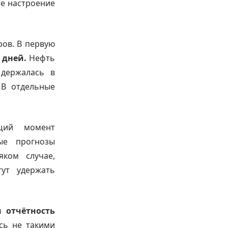
е настроение
ров. В первую
 дней.
Нефть
держалась в
 В отдельные
щий момент
ые прогнозы
ком случае,
гут удержать
и отчётность
сь не такими