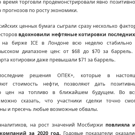
о время торговли продемонстрировали явно позитивно
 прогнозов по росту экономики.
сийских ценных бумага сыграли сразу несколько факто
есторов
вдохновили нефтяные котировки последних
t на бирже ICE в Лондоне всю неделю стабильно 
высоком диапазоне цен: от $68 до $70 за баррель.
рта котировки даже превышали $71 за баррель.
оследние решения ОПЕК+, которые в настоя
ляют стоимость нефти, позволяют дать позитивн
но цен на топливо в ближайшем будущем. Во вся
можно сказать, что участники сделки точно смо
ны и пресечь любые возможные обвалы.
налитиков, на рост значений Мосбиржи
повлияла 
компаний за 2020 год.
Годовые показатели оказали